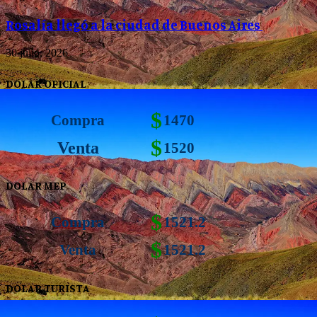
Rosalía llegó a la ciudad de Buenos Aires
30 julio, 2026
DOLAR OFICIAL
$
Compra
1470
$
Venta
1520
DOLAR MEP
$
Compra
1521.2
$
Venta
1521.2
DOLAR TURISTA