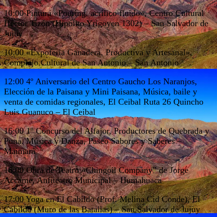
10:00 Pintura «Pouring. acrílico fluido», Centro Cultural
Héctor Tizón (Hipólito Yrigoyen 1302) – San Salvador de
Jujuy
10:00 «Expoferia Ganadera, Productiva y Artesanal»,
Complejo Cultural de San Antonio – San Antonio
12:00 4º Aniversario del Centro Gaucho Los Naranjos,
Elección de la Paisana y Mini Paisana, Música, baile y
venta de comidas regionales, El Ceibal Ruta 26 Quincho
Luis Guanuco – El Ceibal
16:00 1º Concurso del Alfajor, Productores de Quebrada y
Puna. Música y Danza, Paseo Sabores y Saberes –
Maimará
16:00 Obra de Teatro «Chingoil Company” de Jorge
Accame, Anfiteatro Municipal – Humahuaca
17:00 Yoga en El Cabildo (Prof. Melina Cid Conde), El
Cabildo (Muro de las Batallas) – San Salvador de Jujuy