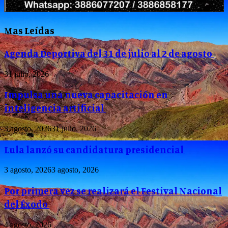
Mas Leídas
Agenda Deportiva del 31 de julio al 2 de agosto
31 julio, 2026
Impulsa una nueva capacitación en
inteligencia artificial
3 agosto, 2026
31 julio, 2026
Lula lanzó su candidatura presidencial
3 agosto, 2026
3 agosto, 2026
Por primera vez se realizará el Festival Nacional
del Éxodo
4 agosto, 2026