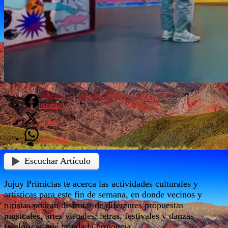
Facebook
Twitter
WhatsApp
Escuchar Artículo
Jujuy Primicias te acerca las actividades culturales y
artísticas para este fin de semana, en donde vecinos y
turistas podrán disfrutar de diferentes propuestas
musicales, artes visuales, letras, festivales y danzas
folclóricas que brinda la provincia.