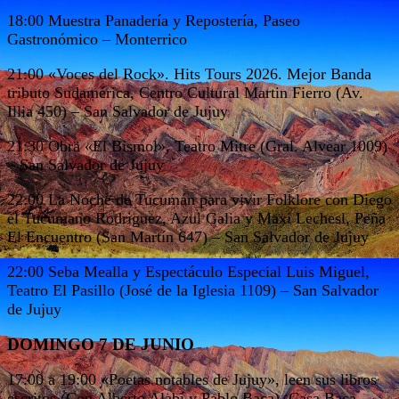
18:00 Muestra Panadería y Repostería, Paseo
Gastronómico – Monterrico
21:00 «Voces del Rock». Hits Tours 2026. Mejor Banda
tributo Sudamérica, Centro Cultural Martin Fierro (Av.
Illia 450) – San Salvador de Jujuy
21:30 Obra «El Bismol», Teatro Mitre (Gral. Alvear 1009)
– San Salvador de Jujuy
22:00 La Noche de Tucumán para vivir Folklore con Diego
el Tucumano Rodriguez, Azul Galia y Maxi Lechesl, Peña
El Encuentro (San Martín 647) – San Salvador de Jujuy
22:00 Seba Mealla y Espectáculo Especial Luis Miguel,
Teatro El Pasillo (José de la Iglesia 1109) – San Salvador
de Jujuy
DOMINGO 7 DE JUNIO
17:00 a 19:00 «Poetas notables de Jujuy», leen sus libros
escritos (Con Alberto Alabí y Pablo Baca), Casa Baca