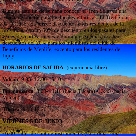
Durante este fin de semana conocer el Tren Solar es una
excelente opción para los locales y turistas. El Tren Solar
de la Quebrada ofrece descuentos a los residentes de la
provincia, con un 50% de descuento en los pasajes para
viajes de martes, jueves y domingo. Además, existen
descuentos del 20% para los miembros del Club de
Beneficios de Meplife, excepto para los residentes de
Jujuy.
HORARIOS DE SALIDA
: (experiencia libre)
Volcán
: 9:35- 12:00-15:10
Purmamarca
: 8:00- 11:10 (hacia Tilcara) -13:45 (hacia
Volcán)
Tilcara
: 9:10-12:20
VIERNES 5 DE JUNIO
16:00 Taller de canto e instrumentos (Coordina Elina