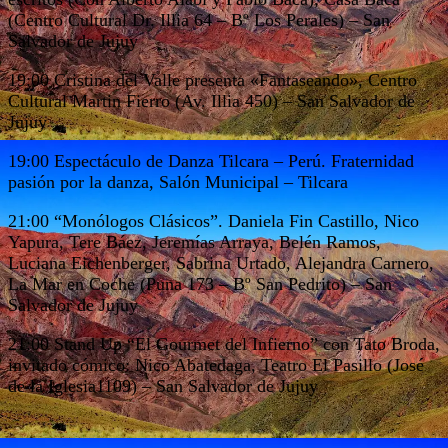
(Centro Cultural Dr. Illia 64 – Bº Los Perales) – San
Salvador de Jujuy
19:00 Cristina del Valle presenta «Fantaseando», Centro
Cultural Martin Fierro (Av. Illia 450) – San Salvador de
Jujuy
19:00 Espectáculo de Danza Tilcara – Perú. Fraternidad
pasión por la danza, Salón Municipal – Tilcara
21:00 “Monólogos Clásicos”. Daniela Fin Castillo, Nico
Yapura, Tere Báez, Jeremías Arraya, Belén Ramos,
Luciana Eichenberger, Sabrina Urtado, Alejandra Carnero,
La Mar en Coche (Puna 173 – Bº San Pedrito) – San
Salvador de Jujuy
21:00 Stand Up “El Gourmet del Infierno” con Tato Broda,
invitado cómico: Nico Abatedaga, Teatro El Pasillo (José
de la Iglesia1109) – San Salvador de Jujuy