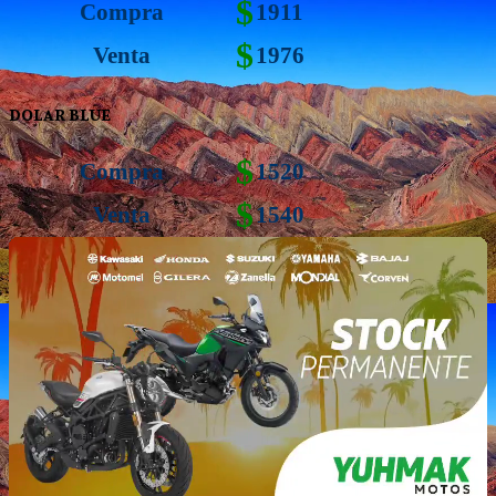
$
Compra
1911
$
Venta
1976
DOLAR BLUE
$
Compra
1520
$
Venta
1540