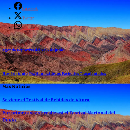
Facebook
Twitter
WhatsApp
previo
Agenda Deportiva del 5 al 7 de junio
proximo
Hoy 6 de junio, Día Mundial de los Pacientes Trasplantados
Mas Noticias
Se viene el Festival de Bebidas de Altura
Por primera vez se realizará el Festival Nacional del
Éxodo