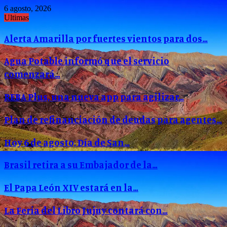
6 agosto, 2026
Ultimas
Alerta Amarilla por fuertes vientos para dos…
Agua Potable informó que el servicio
comenzará…
REBA Plus, una nueva app para agilizar…
Plan de refinanciación de deudas para agentes…
Hoy 6 de agosto, Día de San…
Brasil retira a su Embajador de la…
El Papa León XIV estará en la…
La Feria del Libro Jujuy contará con…