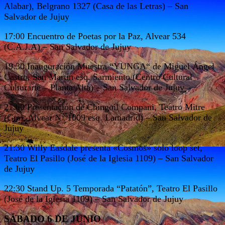
Alabar), Belgrano 1327 (Casa de las Letras) – San
Salvador de Jujuy
17:00 Encuentro de Poetas por la Paz, Alvear 534
(C.A.J.A) – San Salvador de Jujuy
19:30 Inauguración Muestra “YUNGA“ de Miguel Ángel
Castro, San Martín esq. Sarmiento (Centro Cultural
Culturarte – Planta Alta) – San Salvador de Jujuy
21:00 Presentación de Chingoil Compani, Teatro Mitre
(Gral. Alvear N° 1009 esq. Lamadrid) – San Salvador de
Jujuy
21:30 Willy Easdale presenta «Cosmos» solo loop set,
Teatro El Pasillo (José de la Iglesia 1109) – San Salvador
de Jujuy
22:30 Stand Up. 5 Temporada “Patatón”, Teatro El Pasillo
(José de la Iglesia 1109) – San Salvador de Jujuy
SÁBADO 6 DE JUNIO