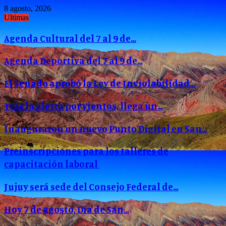
8 agosto, 2026
Ultimas
Agenda Cultural del 7 al 9 de…
Agenda Deportiva del 7 al 9 de…
El Senado aprobó la Ley de Inviolabilidad…
Tras la alerta por vientos, llega un…
Inauguraron un nuevo Punto Digital en San…
Preinscripciones para los talleres de
capacitación laboral
Jujuy será sede del Consejo Federal de…
Hoy 7 de agosto, Día de San…