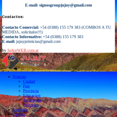
E-mail: signosgroupjujuy@gmail.com
Contactos:
Contacto Comercial:
+54 (0388) 155 179 383 (COMBOS A TU
MEDIDA, solicitalos!!!)
Contacto Informativo:
+54 (0388) 155 179 383
E-mail:
jujuyprimicias@gmail.com
by
SeñorWEB.com.ar
Facebook
Twitter
Instagram
Email
Noticias
Ciudad
País
Provincia
Educacion
Tecnología
Policiales
Deportes
Ciencia