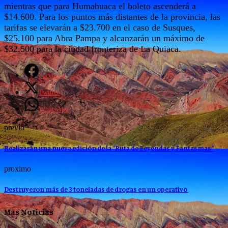
mientras que para Humahuaca el boleto ascenderá a
$14.600. Para los puntos más distantes de la provincia, las
tarifas se elevarán a $23.700 en el caso de Susques,
$25.100 para Abra Pampa y alcanzarán un máximo de
$32.500 para la ciudad fronteriza de La Quiaca.
Facebook
Twitter
WhatsApp
previo
Realizarán una nueva edición de la “Ruta de Leyendas y Fantasmas”
proximo
Destruyeron más de 3 toneladas de drogas en un operativo
Mas Noticias