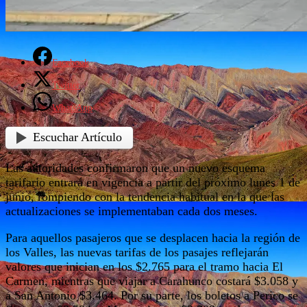
Facebook
Twitter
WhatsApp
Escuchar Artículo
Las autoridades confirmaron que un nuevo esquema
tarifario entrará en vigencia a partir del próximo lunes 1 de
junio, rompiendo con la tendencia habitual en la que las
actualizaciones se implementaban cada dos meses.
Para aquellos pasajeros que se desplacen hacia la región de
los Valles, las nuevas tarifas de los pasajes reflejarán
valores que inician en los $2.765 para el tramo hacia El
Carmen, mientras que viajar a Carahunco costará $3.058 y
a San Antonio $3.464. Por su parte, los boletos a Perico se