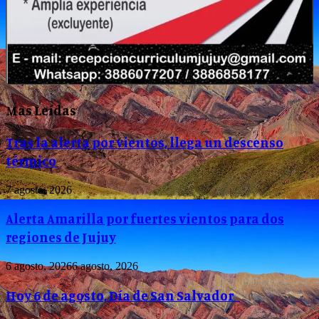
Mas Leídas
Tras la alerta por vientos, llega un descenso
térmico
7 agosto, 2026
Alerta Amarilla por fuertes vientos para dos
regiones de Jujuy
6 agosto, 2026
6 agosto, 2026
Hoy 6 de agosto, Día de San Salvador