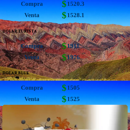
$
Compra
1520.3
$
Venta
1528.1
DOLAR TURISTA
$
Compra
1911
$
Venta
1976
DOLAR BLUE
$
Compra
1505
$
Venta
1525