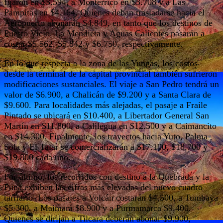
fijaron en $3.594, a Monterrico en $3.708 y a Las
Pampitas en $4.164. Quienes deban trasladarse hacia el
Aeropuerto abonarán $4.849, en tanto que los destinos de
Puesto Viejo, La Mendieta y Aguas Calientes pasarán a
costar $5.562, $5.842 y $6.750, respectivamente.
En lo que respecta a la zona de las Yungas, los costos
desde la terminal de la capital provincial también sufrieron
modificaciones sustanciales. El viaje a San Pedro tendrá un
valor de $6.900, a Chalicán de $9.200 y a Santa Clara de
$9.600. Para localidades más alejadas, el pasaje a Fraile
Pintado se ubicará en $10.400, a Libertador General San
Martín en $11.800, a Calilegua en $12.500 y a Caimancito
en $14.300. Finalmente, los trayectos hacia Yuto, Palma
Sola y El Talar se comercializarán a $17.100, $18.700 y
$19.800 cada uno.
Por último, los recorridos con destino a la Quebrada y la
Puna exhiben las cifras más elevadas del nuevo cuadro
tarifario. Los pasajes a Volcán costarán $4.500, a Tumbaya
$5.300, a Maimará $8.900 y a Purmamarca $9.400.
Quienes se dirijan a Tilcara deberán abonar $9.900,