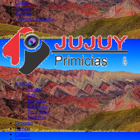
Cultura
Urgente
Zapping
Opinion Ciudadana
Noticias
Ciudad
País
Provincia
Educacion
Tecnología
Policiales
Deportes
Ciencia
Cultura
Urgente