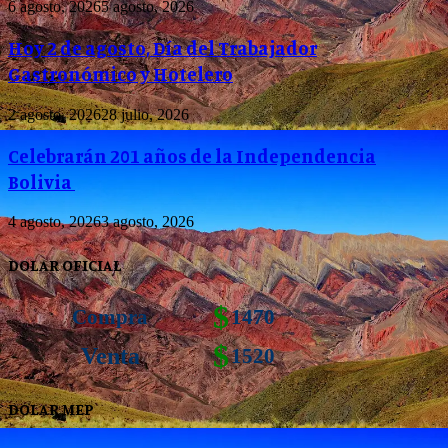
6 agosto, 2026
5 agosto, 2026
Hoy 2 de agosto, Día del Trabajador
Gastronómico y Hotelero
2 agosto, 2026
28 julio, 2026
Celebrarán 201 años de la Independencia
Bolivia
4 agosto, 2026
3 agosto, 2026
DOLAR OFICIAL
$
Compra
1470
$
Venta
1520
DOLAR MEP