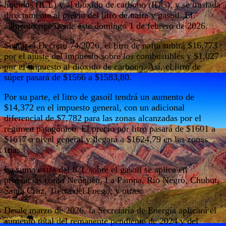
líquidos (ICL) y al dióxido de carbono (IDC), y se traslada
directamente al precio del litro de nafta y gasoil. El
aumento rige desde este domingo 1 de febrero de 2026.
Según el Decreto 74/2026, el litro de nafta subirá $16,773
por el ajuste del impuesto sobre los combustibles y $1,027
por el impuesto al dióxido de carbono. Así, el litro de
súper pasará de $1566 a $1583,80.
Por su parte, el litro de gasoil tendrá un aumento de
$14,372 en el impuesto general, con un adicional
diferencial de $7,782 para las zonas alcanzadas por el
régimen patagónico. El precio por litro pasará de $1601 a
$1617 a nivel general y llegará a $1624,79 en las zonas
frías.
La suma extra del ICL sobre el gasoil se aplica en
provincias como Neuquén, La Pampa, Río Negro, Chubut,
Santa Cruz, Tierra del Fuego, y otras.
Desde marzo de 2026, la Secretaría de Energía aplicará el
aumento total del remanente pendiente de 2024 y del