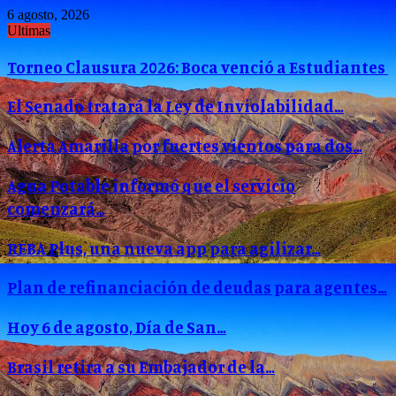
6 agosto, 2026
Ultimas
Torneo Clausura 2026: Boca venció a Estudiantes
El Senado tratará la Ley de Inviolabilidad…
Alerta Amarilla por fuertes vientos para dos…
Agua Potable informó que el servicio
comenzará…
REBA Plus, una nueva app para agilizar…
Plan de refinanciación de deudas para agentes…
Hoy 6 de agosto, Día de San…
Brasil retira a su Embajador de la…