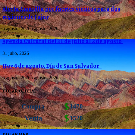
Alerta Amarilla por fuertes vientos para dos
regiones de Jujuy
6 agosto, 2026
6 agosto, 2026
Agenda Cultural del 31 de julio al 2 de agosto
31 julio, 2026
Hoy 6 de agosto, Día de San Salvador
6 agosto, 2026
5 agosto, 2026
DOLAR OFICIAL
$
Compra
1470
$
Venta
1520
DOLAR MEP