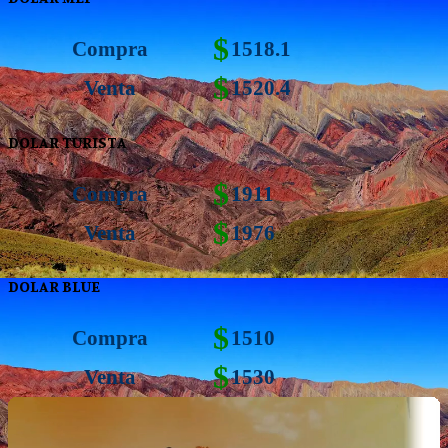
$
Compra
1518.1
$
Venta
1520.4
DOLAR TURISTA
$
Compra
1911
$
Venta
1976
DOLAR BLUE
$
Compra
1510
$
Venta
1530