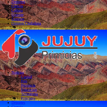
Deportes
Ciencia
Cultura
Urgente
Zapping
Opinion Ciudadana
Noticias
Ciudad
País
Provincia
Educacion
Tecnología
Policiales
Deportes
Ciencia