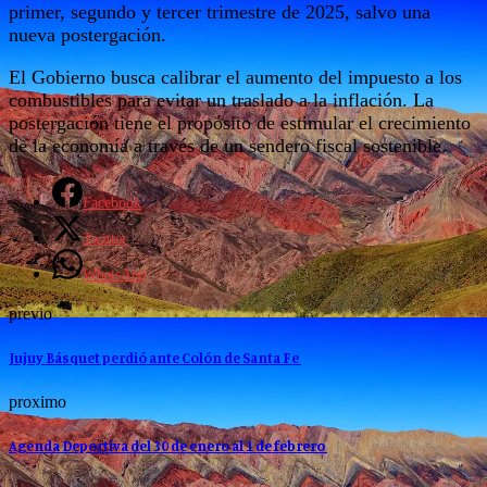
primer, segundo y tercer trimestre de 2025, salvo una
nueva postergación.
El Gobierno busca calibrar el aumento del impuesto a los
combustibles para evitar un traslado a la inflación. La
postergación tiene el propósito de estimular el crecimiento
de la economía a través de un sendero fiscal sostenible.
Facebook
Twitter
WhatsApp
previo
Jujuy Básquet perdió ante Colón de Santa Fe
proximo
Agenda Deportiva del 30 de enero al 1 de febrero