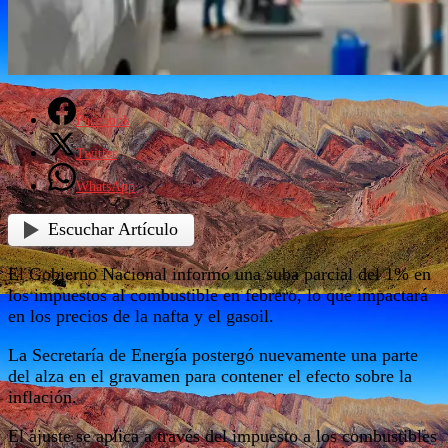
Facebook
Twitter
WhatsApp
Escuchar Artículo
El Gobierno Nacional informó una suba parcial del 1% en
los impuestos al combustible en febrero, lo que impactará
en los precios de la nafta y el gasoil.
La Secretaría de Energía postergó nuevamente una parte
del alza en el gravamen para contener el efecto sobre la
inflación.
El ajuste se aplica a través del impuesto a los combustibles