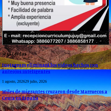
Mas Leídas
Instagram eliminará los vídeos hechos con
anteojos inteligentes
1 agosto, 2026
29 julio, 2026
Miles de migrantes cruzaron desde Marruecos a
Ceuta en España
31 julio, 2026
31 julio, 2026