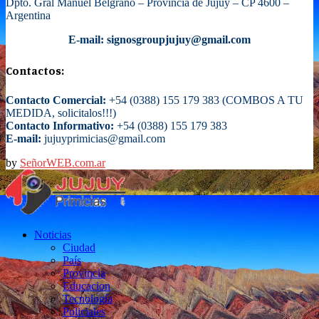
Dpto. Gral Manuel Belgrano – Provincia de Jujuy – CP 4600 –
Argentina
E-mail: signosgroupjujuy@gmail.com
Contactos:
Contacto Comercial:
+54 (0388) 155 179 383 (COMBOS A TU
MEDIDA, solicitalos!!!)
Contacto Informativo:
+54 (0388) 155 179 383
E-mail:
jujuyprimicias@gmail.com
by
SeñorWEB.com.ar
Facebook
Twitter
Instagram
Email
Noticias
Ciudad
País
Provincia
Educacion
Tecnología
Policiales