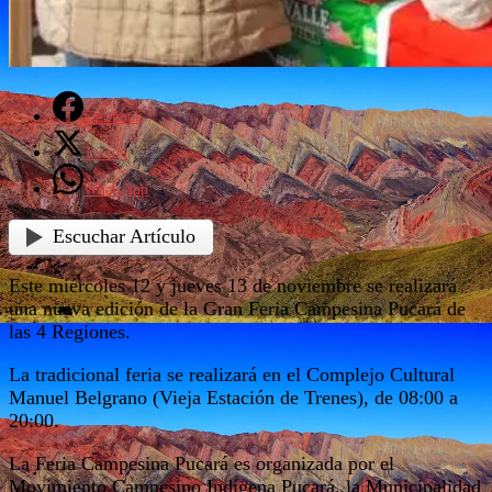
Facebook
Twitter
WhatsApp
Escuchar Artículo
Este miércoles 12 y jueves 13 de noviembre se realizará
una nueva edición de la Gran Feria Campesina Pucará de
las 4 Regiones.
La tradicional feria se realizará en el Complejo Cultural
Manuel Belgrano (Vieja Estación de Trenes), de 08:00 a
20:00.
La Feria Campesina Pucará es organizada por el
Movimiento Campesino Indígena Pucará, la Municipalidad