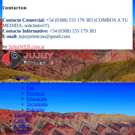
Contactos:
Contacto Comercial:
+54 (0388) 155 179 383 (COMBOS A TU
MEDIDA, solicitalos!!!)
Contacto Informativo:
+54 (0388) 155 179 383
E-mail:
jujuyprimicias@gmail.com
by
SeñorWEB.com.ar
Facebook
Twitter
Instagram
Email
Noticias
Ciudad
País
Provincia
Educacion
Tecnología
Policiales
Deportes
Ciencia
Cultura
Urgente