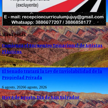
Mas Leídas
Comienza el Encuentro Trinacional de Artistas
Plásticos
31 julio, 2026
30 julio, 2026
El Senado tratará la Ley de Inviolabilidad de la
Propiedad Privada
6 agosto, 2026
6 agosto, 2026
Hoy 6 de agosto, Día de San Salvador
6 agosto, 2026
5 agosto, 2026