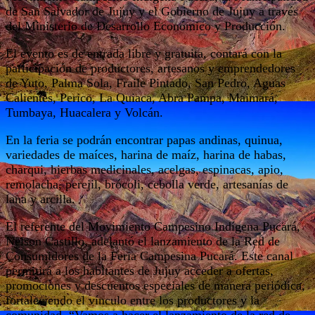
de San Salvador de Jujuy y el Gobierno de Jujuy a través
del Ministerio de Desarrollo Económico y Producción.
El evento es de entrada libre y gratuita, contará con la
participación de productores, artesanos y emprendedores
de Yuto, Palma Sola, Fraile Pintado, San Pedro, Aguas
Calientes, Perico, La Quiaca, Abra Pampa, Maimará,
Tumbaya, Huacalera y Volcán.
En la feria se podrán encontrar papas andinas, quinua,
variedades de maíces, harina de maíz, harina de habas,
charqui, hierbas medicinales, acelgas, espinacas, apio,
remolacha, perejil, brócoli, cebolla verde, artesanías de
lana y arcilla.
El referente del Movimiento Campesino Indígena Pucará,
Nelson Castillo, adelantó el lanzamiento de la Red de
Consumidores de la Feria Campesina Pucará. Este canal
permitirá a los habitantes de Jujuy acceder a ofertas,
promociones y descuentos especiales de manera periódica,
fortaleciendo el vínculo entre los productores y la
comunidad. “Vamos a hacer el lanzamiento de la red de