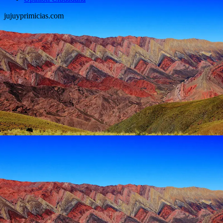
jujuyprimicias.com
Facebook
Twitter
Instagram
Email