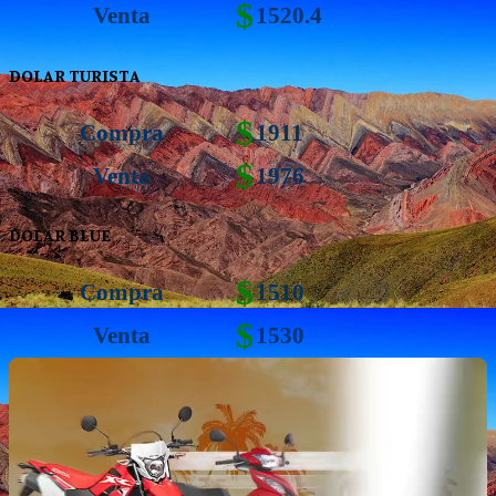
$
Venta
1520.4
DOLAR TURISTA
$
Compra
1911
$
Venta
1976
DOLAR BLUE
$
Compra
1510
$
Venta
1530