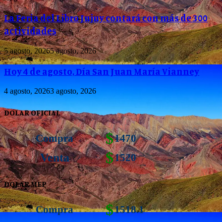
La Feria del Libro Jujuy contará con más de 300
actividades
5 agosto, 2026
5 agosto, 2026
Hoy 4 de agosto, Día San Juan María Vianney
4 agosto, 2026
3 agosto, 2026
DOLAR OFICIAL
$
Compra
1470
$
Venta
1520
DOLAR MEP
$
Compra
1518.1