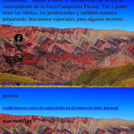
consumidores de la Feria Campesina Pucará. Van a poder
tener las ofertas, las promociones y también estamos
preparando descuentos especiales para algunos sectores
más”.
Facebook
Twitter
WhatsApp
previo
Realizarán el Operativo Aprender 2025
proximo
Confirmaron casos de salmonella en el equipo de Jujuy Básquet
Mas Noticias