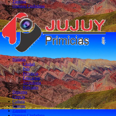
Zapping
Opinion Ciudadana
Noticias
Ciudad
País
Provincia
Educacion
Tecnología
Policiales
Deportes
Ciencia
Cultura
Urgente
Zapping
Opinion Ciudadana