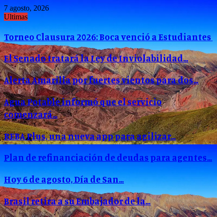
7 agosto, 2026
Ultimas
Torneo Clausura 2026: Boca venció a Estudiantes
El Senado tratará la Ley de Inviolabilidad…
Alerta Amarilla por fuertes vientos para dos…
Agua Potable informó que el servicio
comenzará…
REBA Plus, una nueva app para agilizar…
Plan de refinanciación de deudas para agentes…
Hoy 6 de agosto, Día de San…
Brasil retira a su Embajador de la…