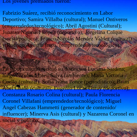
Los jovenes premiados fueron:
Fabrizio Suárez, recibió reconocimiento en Labor
Deportivo; Samira Villalba (cultural); Manuel Ontiveros
(emprendedor/tecnológico); Abril Agostini (Cultural);
Jonatan Natanael López (deportivo); Jorgelina Colque
(social/político); Franco Nicolás Mendez Valdez (cultural)
y Rodrigo Agustín Impa. (emprendedor/tecnológico).
En labor cultural recibió su distinción Luciana Sardina;
luego Nicolás Mateo Salva (ambiente); María Victoria
Cuello (cultural); Sofía Ivana Ponce (periodístico); Brian
Abel Chañe (cultural); Eugenio Lucas Garay (deportivo);
Constanza Rosario Colina (cultural); Paula Florencia
Coronel Villafani (emprendedor/tecnológico); Miguel
Angel Cabezas Hammetti (generador de contenido/
influencer); Minerva Asis (cultural) y Nazarena Coronel en
social y político.