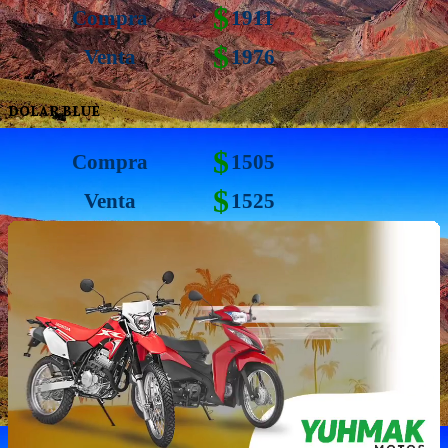
$
Compra
1911
$
Venta
1976
DOLAR BLUE
$
Compra
1505
$
Venta
1525