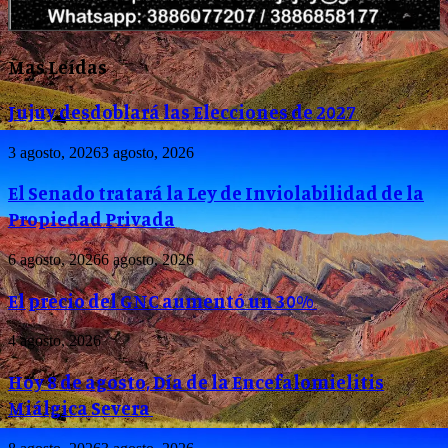
Mas Leídas
Jujuy desdoblará las Elecciones de 2027
3 agosto, 2026
3 agosto, 2026
El Senado tratará la Ley de Inviolabilidad de la
Propiedad Privada
6 agosto, 2026
6 agosto, 2026
El precio del GNC aumentó un 30%
4 agosto, 2026
Hoy 8 de agosto, Día de la Encefalomielitis
Miálgica Severa