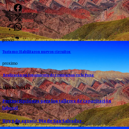
Facebook
Twitter
WhatsApp
previo
Turismo: Habilitaron nuevos circuitos
proximo
Realizarán un topamiento de comparsas en la Puna
Mas Noticias
Preinscripciones para los talleres de capacitación
laboral
Hoy 6 de agosto, Día de San Salvador