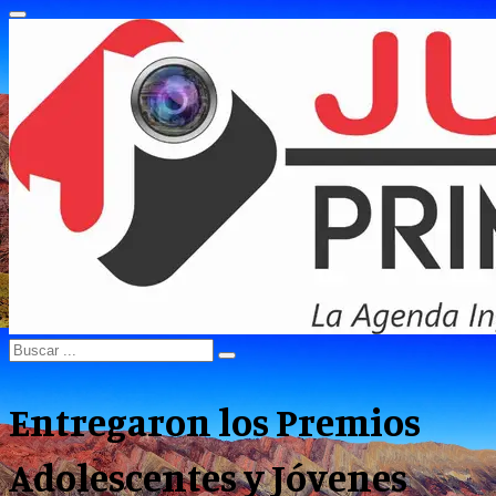
Primary
Menu
Search
Search
for:
Entregaron los Premios
Adolescentes y Jóvenes