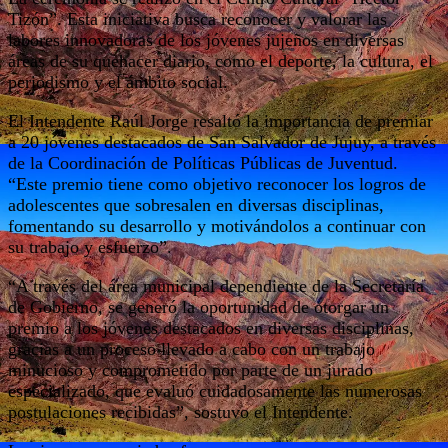
Tizón”. Esta iniciativa busca reconocer y valorar las
labores innovadoras de los jóvenes jujeños en diversas
áreas de su quehacer diario, como el deporte, la cultura, el
periodismo y el ámbito social.
El Intendente Raúl Jorge resaltó la importancia de premiar
a 20 jóvenes destacados de San Salvador de Jujuy, a través
de la Coordinación de Políticas Públicas de Juventud.
“Este premio tiene como objetivo reconocer los logros de
adolescentes que sobresalen en diversas disciplinas,
fomentando su desarrollo y motivándolos a continuar con
su trabajo y esfuerzo”.
“A través del área municipal dependiente de la Secretaría
de Gobierno, se generó la oportunidad de otorgar un
premio a los jóvenes destacados en diversas disciplinas,
gracias a un proceso llevado a cabo con un trabajo
minucioso y comprometido por parte de un jurado
especializado, que evaluó cuidadosamente las numerosas
postulaciones recibidas”, sostuvo el Intendente.