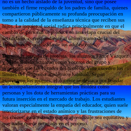
no es un hecho aislado de la juventud, sino que posee
también el firme respaldo de los padres de familia, quienes
compartieron públicamente su profunda preocupación en
torno a la calidad de la enseñanza técnica que reciben sus
hijos. La inquietud social radica principalmente en que el
cambio de personal se produce en una etapa crucial del
secundario, correspondiente al último tramo de la
formación especializada de los adolescentes.
Durante la jornada de protesta, los alumnos Fanor Vázquez
y Maite Balvín actuaron como voceros del grupo y
detallaron que las virtudes del profesor Vilte exceden los
límites del programa académico habitual. Según
expresaron los jóvenes, el docente se destaca por brindar
un acompañamiento integral que los moldea como
personas y los dota de herramientas prácticas para su
futura inserción en el mercado de trabajo. Los estudiantes
valoran especialmente la empatía del educador, quien suele
interiorizarse en el estado anímico y las frustraciones de
los chicos, garantizando que el aprendizaje sea equitativo y
que nadie quede rezagado en el proceso.