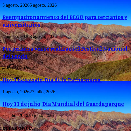
5 agosto, 2026
5 agosto, 2026
Reempadronamiento del BEGU para terciarios y
universitarios
4 agosto, 2026
3 agosto, 2026
Por primera vez se realizará el Festival Nacional
del Éxodo
4 agosto, 2026
Hoy 1 de agosto, Día de la Pachamama
1 agosto, 2026
27 julio, 2026
Hoy 31 de julio, Día Mundial del Guardaparque
31 julio, 2026
30 julio, 2026
DOLAR OFICIAL