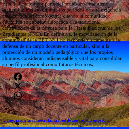
Esta dedicación por parte del profesor se mantiene
inalterable incluso durante los períodos de alta exigencia
extracurricular, como ocurre cuando la comunidad
educativa se encuentra abocada a la tradicional
construcción de la carroza para la Fiesta Nacional de los
Estudiantes (FNE). En definitiva, la movilización de la
comunidad de la EET Nº 1 no responde únicamente a la
defensa de un cargo docente en particular, sino a la
protección de un modelo pedagógico que los propios
alumnos consideran indispensable y vital para consolidar
su perfil profesional como futuros técnicos.
Facebook
Twitter
WhatsApp
previo
Inauguraron una nueva planta y red de agua en El Angosto