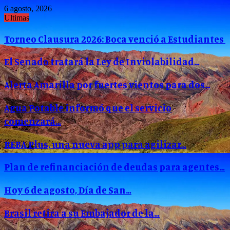
6 agosto, 2026
Ultimas
Torneo Clausura 2026: Boca venció a Estudiantes
El Senado tratará la Ley de Inviolabilidad…
Alerta Amarilla por fuertes vientos para dos…
Agua Potable informó que el servicio
comenzará…
REBA Plus, una nueva app para agilizar…
Plan de refinanciación de deudas para agentes…
Hoy 6 de agosto, Día de San…
Brasil retira a su Embajador de la…