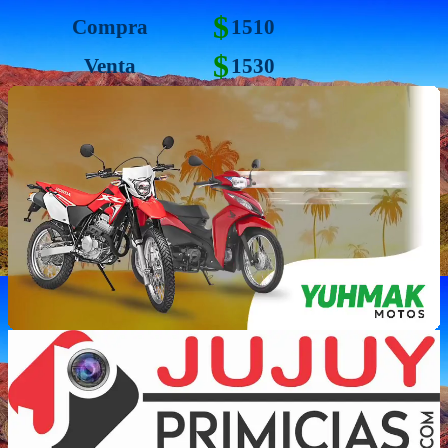
$
Compra
1510
$
Venta
1530