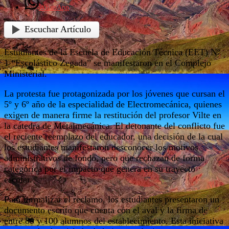
WhatsApp
Escuchar Artículo
Estudiantes de la Escuela de Educación Técnica (EET) Nº
1 “Escolástico Zegada” se manifestaron en el Complejo
Ministerial.
La protesta fue protagonizada por los jóvenes que cursan el
5º y 6º año de la especialidad de Electromecánica, quienes
exigen de manera firme la restitución del profesor Vilte en
la cátedra de Metalmecánica. El detonante del conflicto fue
el reciente reemplazo del educador, una decisión de la cual
los estudiantes manifestaron desconocer los motivos
administrativos de fondo, pero que rechazan de forma
categórica por el impacto que genera en su trayecto
escolar.
Para formalizar el reclamo, los estudiantes presentaron un
documento escrito que cuenta con el aval y la firma de
entre 80 y 100 alumnos del establecimiento. Esta iniciativa