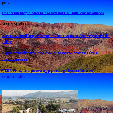
proximo
Un Intendente pidió licencia para viajar al Mundial con los amigos
Mas Noticias
Alerta Amarilla por fuertes vientos para dos regiones de
Jujuy
Agua Potable informó que el servicio comenzará a
normalizarse
REBA Plus, una nueva app para agilizar trámites
comerciales