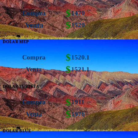
$
Compra
1470
$
Venta
1520
DOLAR MEP
$
Compra
1520.1
$
Venta
1521.1
DOLAR TURISTA
$
Compra
1911
$
Venta
1976
DOLAR BLUE