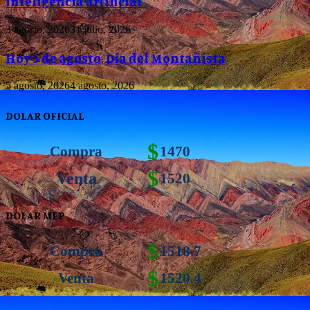
inteligencia artificial
3 agosto, 2026
31 julio, 2026
Hoy 5 de agosto, Día del Montañista
5 agosto, 2026
4 agosto, 2026
DOLAR OFICIAL
$
Compra
1470
$
Venta
1520
DOLAR MEP
$
Compra
1518.7
$
Venta
1520.4