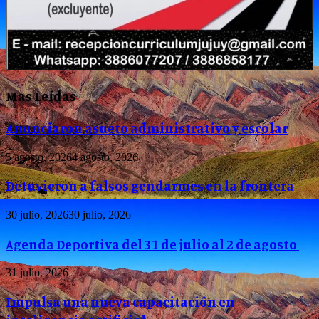
Mas Leídas
Anunciaron asueto administrativo y escolar
5 agosto, 2026
4 agosto, 2026
Detuvieron a falsos gendarmes en la frontera
30 julio, 2026
30 julio, 2026
Agenda Deportiva del 31 de julio al 2 de agosto
31 julio, 2026
Impulsa una nueva capacitación en