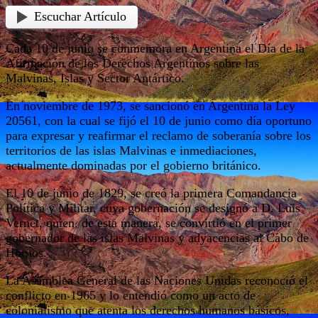
Escuchar Artículo
Cada 10 de junio se conmemora en Argentina el Día de la
Afirmación de los Derechos Argentinos sobre las
Malvinas, Islas y Sector Antártico.
En noviembre de 1973, se sancionó en Argentina la Ley
20561, con la cual se fijó el 10 de junio como día oportuno
para expresar y reafirmar el reclamo de soberanía sobre los
territorios de las islas Malvinas e inmediaciones,
actualmente dominadas por el gobierno británico.
El 10 de junio de 1829, se creó la primera Comandancia
Política y Militar, cuya gobernación se designó a D. Luis
Vernet, quien, de esta manera, se convirtió en el primer
gobernador de las islas Malvinas y adyacencias al Cabo de
Hornos.
La Asamblea General de las Naciones Unidas reconoció el
conflicto en 1965 y lo entendió como un acto de
colonialismo que atenta los derechos humanos básicos,