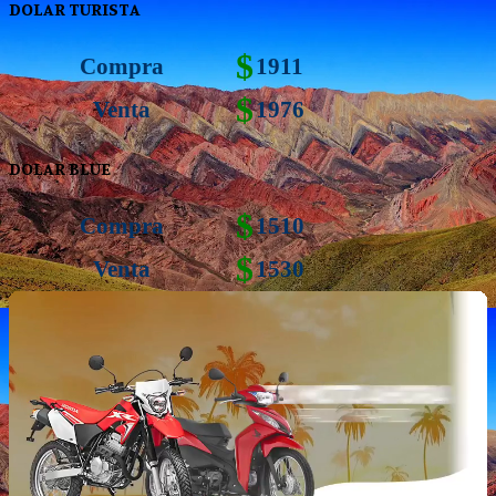
DOLAR TURISTA
$
Compra
1911
$
Venta
1976
DOLAR BLUE
$
Compra
1510
$
Venta
1530