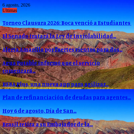
6 agosto, 2026
Ultimas
Torneo Clausura 2026: Boca venció a Estudiantes
El Senado tratará la Ley de Inviolabilidad…
Alerta Amarilla por fuertes vientos para dos…
Agua Potable informó que el servicio
comenzará…
REBA Plus, una nueva app para agilizar…
Plan de refinanciación de deudas para agentes…
Hoy 6 de agosto, Día de San…
Brasil retira a su Embajador de la…