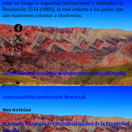
pone en riesgo la seguridad internacional y contradice la
Resolución 1514 (1960), la cual exhorta a los países que
aún mantienen colonias a disolverlas.
Facebook
Twitter
WhatsApp
previo
Argentina jugará con Islandia su último amistoso antes del Mundial
proximo
Convocan a PyMEs a participar de “Mentes LAB
Mas Noticias
El Senado tratará la Ley de Inviolabilidad de la Propiedad
Privada