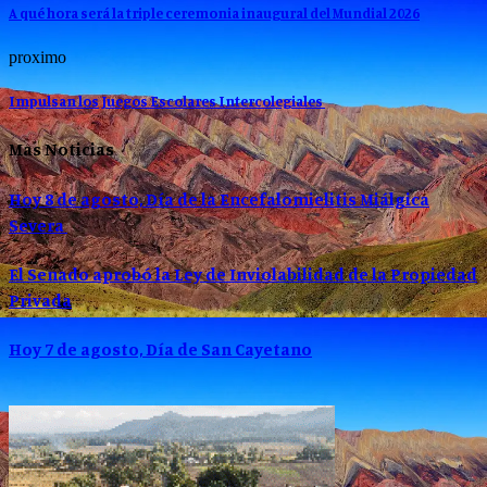
A qué hora será la triple ceremonia inaugural del Mundial 2026
proximo
Impulsan los Juegos Escolares Intercolegiales
Mas Noticias
Hoy 8 de agosto, Día de la Encefalomielitis Miálgica
Severa
El Senado aprobó la Ley de Inviolabilidad de la Propiedad
Privada
Hoy 7 de agosto, Día de San Cayetano