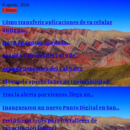
8 agosto, 2026
Ultimas
Cómo transferir aplicaciones de tu celular
antiguo…
Hoy 8 de agosto, Día de la…
Agenda Cultural del 7 al 9 de…
Agenda Deportiva del 7 al 9 de…
El Senado aprobó la Ley de Inviolabilidad…
Tras la alerta por vientos, llega un…
Inauguraron un nuevo Punto Digital en San…
Preinscripciones para los talleres de
capacitación laboral