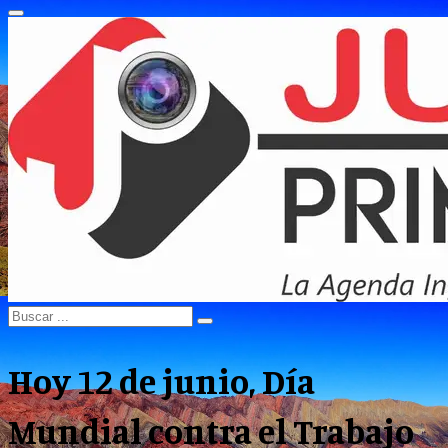
Primary
Menu
Search
Search
for:
Hoy 12 de junio, Día
Mundial contra el Trabajo