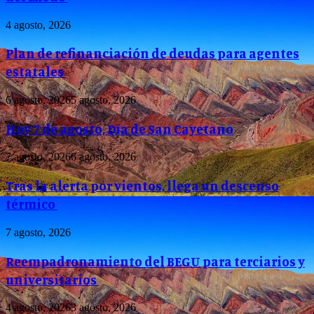
4 agosto, 2026
Plan de refinanciación de deudas para agentes
estatales
6 agosto, 2026
5 agosto, 2026
Hoy 7 de agosto, Día de San Cayetano
7 agosto, 2026
6 agosto, 2026
Tras la alerta por vientos, llega un descenso
térmico
7 agosto, 2026
Reempadronamiento del BEGU para terciarios y
universitarios
4 agosto, 2026
3 agosto, 2026