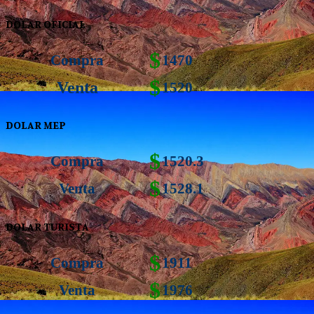
DOLAR OFICIAL
$
Compra
1470
$
Venta
1520
DOLAR MEP
$
Compra
1520.3
$
Venta
1528.1
DOLAR TURISTA
$
Compra
1911
$
Venta
1976