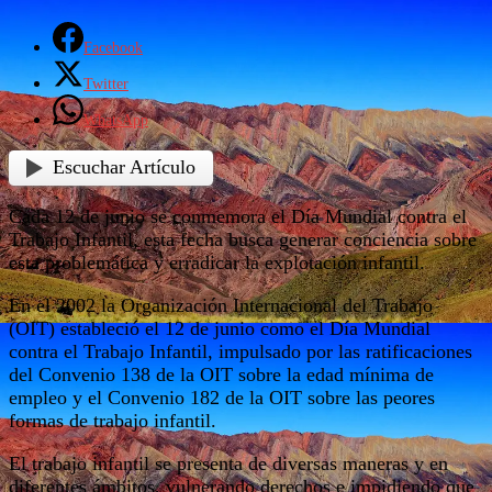
Facebook
Twitter
WhatsApp
Escuchar Artículo
Cada 12 de junio se conmemora el Día Mundial contra el
Trabajo Infantil, esta fecha busca generar conciencia sobre
esta problemática y erradicar la explotación infantil.
En el 2002 la Organización Internacional del Trabajo
(OIT) estableció el 12 de junio como el Día Mundial
contra el Trabajo Infantil, impulsado por las ratificaciones
del Convenio 138 de la OIT sobre la edad mínima de
empleo y el Convenio 182 de la OIT sobre las peores
formas de trabajo infantil.
El trabajo infantil se presenta de diversas maneras y en
diferentes ámbitos, vulnerando derechos e impidiendo que