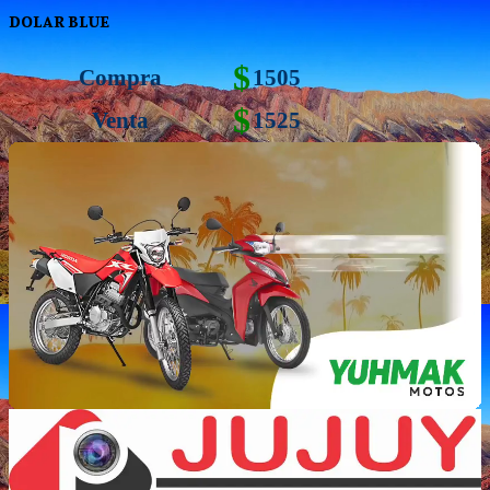
DOLAR BLUE
$
Compra
1505
$
Venta
1525