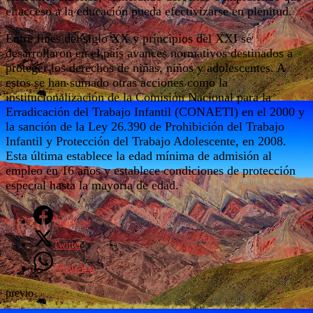
el acceso a la educación pueda efectivizarse en plenitud.
Entre fines del siglo XX y principios del XXI se
desarrollaron en el país avances normativos destinados a
proteger los derechos de niñas, niños y adolescentes. A
estos se han sumado otras acciones como la
institucionalización de la Comisión Nacional para la
Erradicación del Trabajo Infantil (CONAETI) en el 2000 y
la sanción de la Ley 26.390 de Prohibición del Trabajo
Infantil y Protección del Trabajo Adolescente, en 2008.
Esta última establece la edad mínima de admisión al
empleo en 16 años y establece condiciones de protección
especial hasta la mayoría de edad.
Facebook
Twitter
WhatsApp
previo