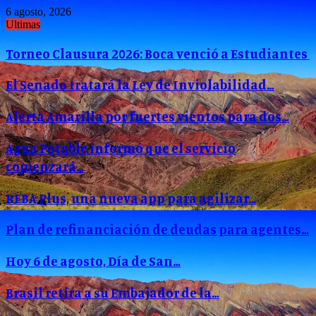
6 agosto, 2026
Ultimas
Torneo Clausura 2026: Boca venció a Estudiantes
El Senado tratará la Ley de Inviolabilidad…
Alerta Amarilla por fuertes vientos para dos…
Agua Potable informó que el servicio
comenzará…
REBA Plus, una nueva app para agilizar…
Plan de refinanciación de deudas para agentes…
Hoy 6 de agosto, Día de San…
Brasil retira a su Embajador de la…