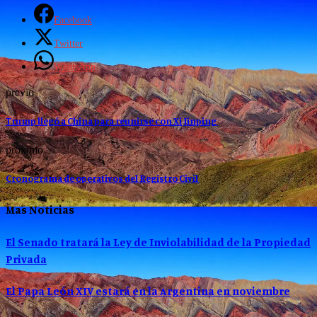
Facebook
Twitter
WhatsApp
previo
Trump llegó a China para reunirse con Xi Jinping
proximo
Cronograma de operativos del Registro Civil
Mas Noticias
El Senado tratará la Ley de Inviolabilidad de la Propiedad
Privada
El Papa León XIV estará en la Argentina en noviembre