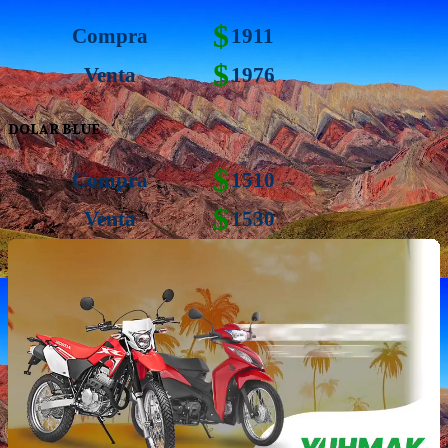
$
Compra
1911
$
Venta
1976
DOLAR BLUE
$
Compra
1510
$
Venta
1530