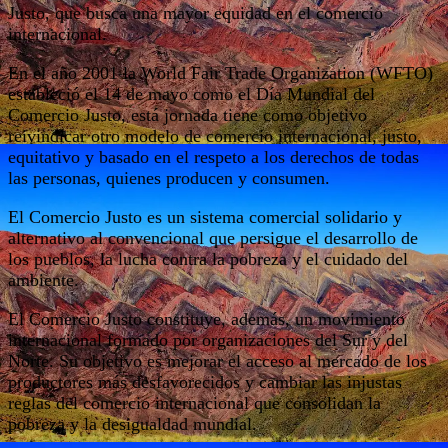
Justo, que busca una mayor equidad en el comercio
internacional.
En el año 2001 la World Fair Trade Organization (WFTO)
estableció el 14 de mayo como el Día Mundial del
Comercio Justo, está jornada tiene como objetivo
reivindicar otro modelo de comercio internacional, justo,
equitativo y basado en el respeto a los derechos de todas
las personas, quienes producen y consumen.
El Comercio Justo es un sistema comercial solidario y
alternativo al convencional que persigue el desarrollo de
los pueblos, la lucha contra la pobreza y el cuidado del
ambiente.
El Comercio Justo constituye, además, un movimiento
internacional formado por organizaciones del Sur y del
Norte. Su objetivo es mejorar el acceso al mercado de los
productores más desfavorecidos y cambiar las injustas
reglas del comercio internacional que consolidan la
pobreza y la desigualdad mundial.