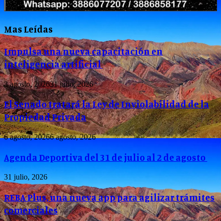
Mas Leídas
Impulsa una nueva capacitación en
inteligencia artificial
3 agosto, 2026
31 julio, 2026
El Senado tratará la Ley de Inviolabilidad de la
Propiedad Privada
6 agosto, 2026
6 agosto, 2026
Agenda Deportiva del 31 de julio al 2 de agosto
31 julio, 2026
REBA Plus, una nueva app para agilizar trámites
comerciales