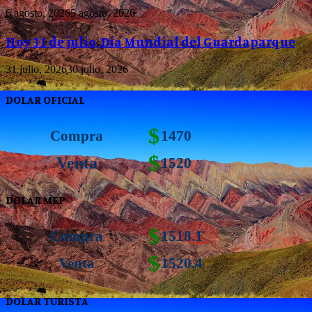
6 agosto, 2026
5 agosto, 2026
Hoy 31 de julio, Día Mundial del Guardaparque
31 julio, 2026
30 julio, 2026
DOLAR OFICIAL
$
Compra
1470
$
Venta
1520
DOLAR MEP
$
Compra
1518.1
$
Venta
1520.4
DOLAR TURISTA