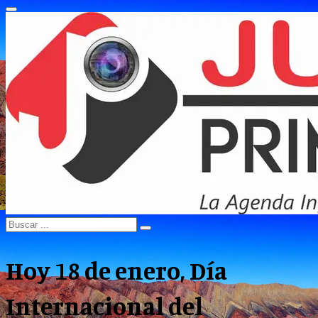
Primary
Menu
Search
Search
for:
Hoy 18 de enero, Día
Internacional del