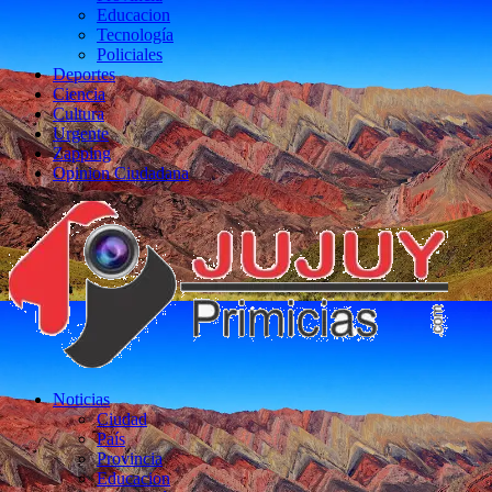
Educacion
Tecnología
Policiales
Deportes
Ciencia
Cultura
Urgente
Zapping
Opinion Ciudadana
Noticias
Ciudad
País
Provincia
Educacion