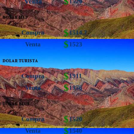
$
Venta
1520
DOLAR MEP
$
Compra
1514.7
$
Venta
1523
DOLAR TURISTA
$
Compra
1911
$
Venta
1976
DOLAR BLUE
$
Compra
1520
$
Venta
1540