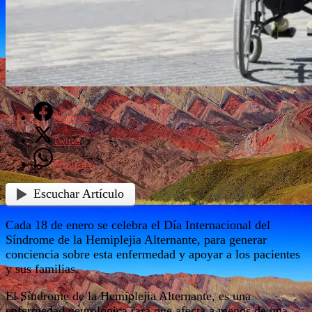
Facebook
Twitter
WhatsApp
Escuchar Artículo
Cada 18 de enero se celebra el Día Internacional del
Síndrome de la Hemiplejia Alternante, para generar
conciencia sobre esta enfermedad y apoyar a los pacientes
y sus familias.
El Síndrome de la Hemiplejia Alternante, es una
enfermedad neurológica rara que afecta a menos de una