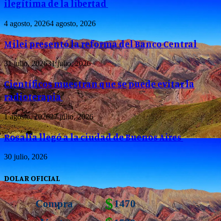
ilegítima de la libertad
4 agosto, 2026
4 agosto, 2026
Milei presentó la reforma del Banco Central
31 julio, 2026
31 julio, 2026
Científicos muestran que se puede evitar la
radioterapia
1 agosto, 2026
27 julio, 2026
Rosalía llegó a la ciudad de Buenos Aires
30 julio, 2026
DOLAR OFICIAL
$
Compra
1470