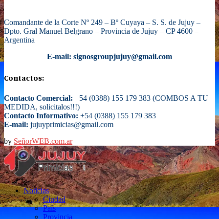
Comandante de la Corte Nº 249 – Bº Cuyaya – S. S. de Jujuy –
Dpto. Gral Manuel Belgrano – Provincia de Jujuy – CP 4600 –
Argentina
E-mail: signosgroupjujuy@gmail.com
Contactos:
Contacto Comercial:
+54 (0388) 155 179 383 (COMBOS A TU
MEDIDA, solicitalos!!!)
Contacto Informativo:
+54 (0388) 155 179 383
E-mail:
jujuyprimicias@gmail.com
by
SeñorWEB.com.ar
Facebook
Twitter
Instagram
Email
Noticias
Ciudad
País
Provincia