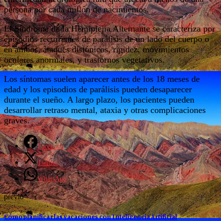
persona por cada millón de nacimientos.
El Síndrome de la Hemiplejia Alternante se caracteriza por
episodios recurrentes de parálisis de un lado del cuerpo o
en ambos, ataques distónicos, rigidez, movimientos
oculares anormales, y trastornos vegetativos.
Los síntomas suelen aparecer antes de los 18 meses de
edad y los episodios de parálisis pueden desaparecer
durante el sueño. A largo plazo, los pacientes pueden
desarrollar retraso mental, ataxia y otras complicaciones
graves.
Facebook
Twitter
WhatsApp
previo
Cómo planificar las vacaciones con Inteligencia Artificial