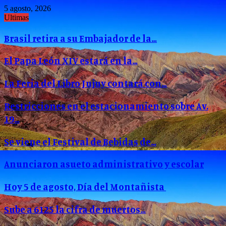
5 agosto, 2026
Ultimas
Brasil retira a su Embajador de la…
El Papa León XIV estará en la…
La Feria del Libro Jujuy contará con…
Restricciones en el estacionamiento sobre Av.
19…
Se viene el Festival de Bebidas de…
Anunciaron asueto administrativo y escolar
Hoy 5 de agosto, Día del Montañista
Sube a 6125 la cifra de muertos…