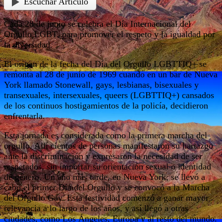
Escuchar Artículo
Cada 28 de junio se celebra el Día Internacional del
Orgullo LGBT, para promover el respeto y la igualdad por
la diversidad.
El origen de la fecha del Día del Orgullo LGBTTIQ+ se
remonta al 28 de junio de 1969 cuando en un bar de Nueva
York llamado Stonewall, gays, lesbianas, bisexuales y
transexuales, intersexuales, queers (LGBTTIQ+) cansados
de los continuos hostigamientos de la policía, decidieron
enfrentarla.
Esta jornada es considerada como la primera marcha del
orgullo. Allí cientos de personas manifestaron su hartazgo
ante la discriminación y expresaron la necesidad de ser
respetados, sin importar su orientación sexual o identidad
de género. Un año más tarde, en Nueva York, se llevó a
cabo el primer Día del Orgullo y se convocó a la Marcha
del Orgullo Gay. Esta festividad comenzó a ganar mayor
relevancia a lo largo de los años, y así llegó a otras
ciudades, como Los Ángeles, Europa y al resto del mundo.