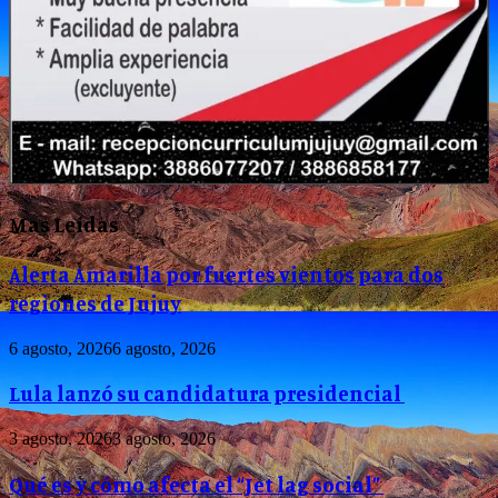
Mas Leídas
Alerta Amarilla por fuertes vientos para dos
regiones de Jujuy
6 agosto, 2026
6 agosto, 2026
Lula lanzó su candidatura presidencial
3 agosto, 2026
3 agosto, 2026
Qué es y cómo afecta el “Jet lag social”