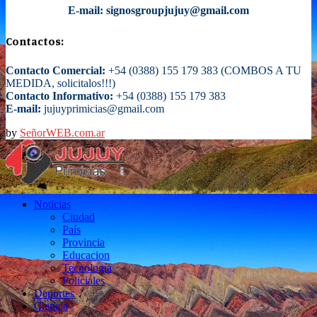
E-mail: signosgroupjujuy@gmail.com
Contactos:
Contacto Comercial:
+54 (0388) 155 179 383 (COMBOS A TU
MEDIDA, solicitalos!!!)
Contacto Informativo:
+54 (0388) 155 179 383
E-mail:
jujuyprimicias@gmail.com
by
SeñorWEB.com.ar
Facebook
Twitter
Instagram
Email
Noticias
Ciudad
País
Provincia
Educacion
Tecnología
Policiales
Deportes
Ciencia