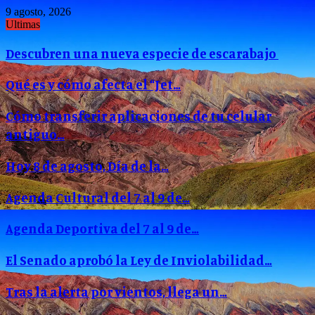
9 agosto, 2026
Ultimas
Descubren una nueva especie de escarabajo
Qué es y cómo afecta el “Jet…
Cómo transferir aplicaciones de tu celular
antiguo…
Hoy 8 de agosto, Día de la…
Agenda Cultural del 7 al 9 de…
Agenda Deportiva del 7 al 9 de…
El Senado aprobó la Ley de Inviolabilidad…
Tras la alerta por vientos, llega un…