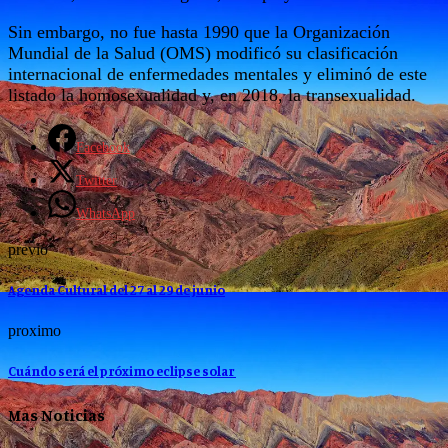
Sin embargo, no fue hasta 1990 que la Organización
Mundial de la Salud (OMS) modificó su clasificación
internacional de enfermedades mentales y eliminó de este
listado la homosexualidad y, en 2018, la transexualidad.
Facebook
Twitter
WhatsApp
previo
Agenda Cultural del 27 al 29 de junio
proximo
Cuándo será el próximo eclipse solar
Mas Noticias