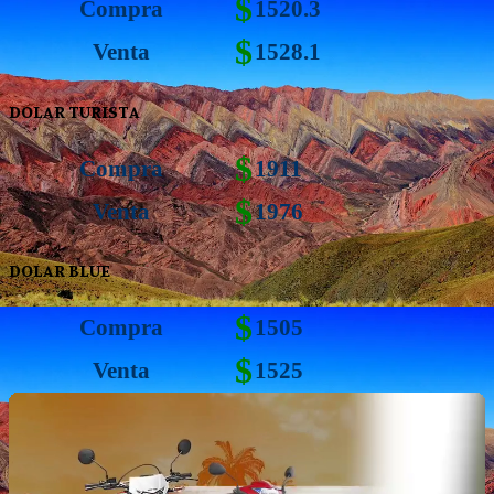
$
Compra
1520.3
$
Venta
1528.1
DOLAR TURISTA
$
Compra
1911
$
Venta
1976
DOLAR BLUE
$
Compra
1505
$
Venta
1525