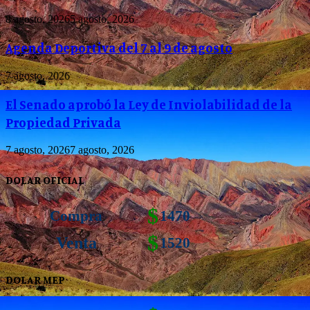
8 agosto, 2026
5 agosto, 2026
Agenda Deportiva del 7 al 9 de agosto
7 agosto, 2026
El Senado aprobó la Ley de Inviolabilidad de la
Propiedad Privada
7 agosto, 2026
7 agosto, 2026
DOLAR OFICIAL
$
Compra
1470
$
Venta
1520
DOLAR MEP