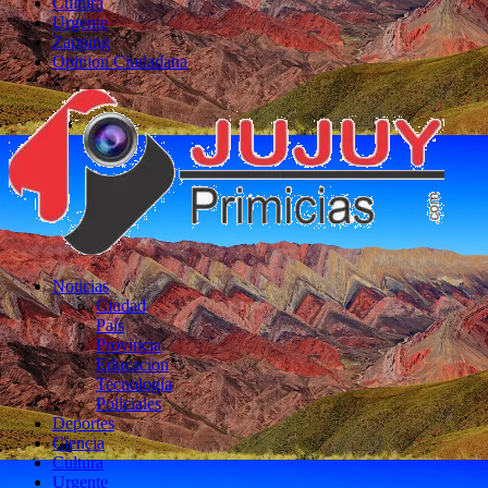
Cultura
Urgente
Zapping
Opinion Ciudadana
Noticias
Ciudad
País
Provincia
Educacion
Tecnología
Policiales
Deportes
Ciencia
Cultura
Urgente