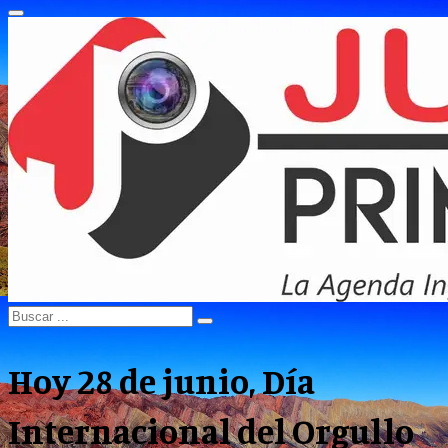
Primary
Menu
Search
Search
for:
Hoy 28 de junio, Día
Internacional del Orgullo