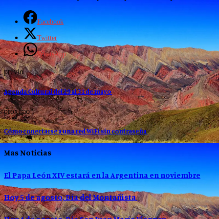
Facebook
Twitter
WhatsApp
previo
Agenda Cultural del 29 al 31 de mayo
proximo
Cómo conectarse a una red WiFi sin contraseña
Mas Noticias
El Papa León XIV estará en la Argentina en noviembre
Hoy 5 de agosto, Día del Montañista