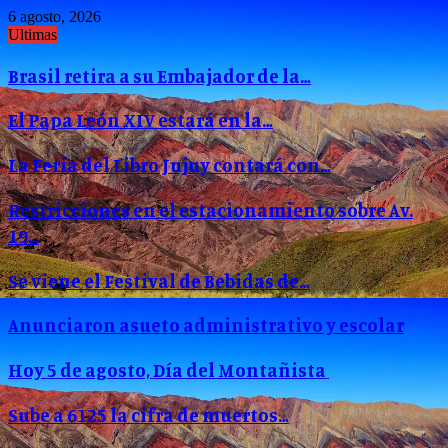
6 agosto, 2026
Ultimas
Brasil retira a su Embajador de la…
El Papa León XIV estará en la…
La Feria del Libro Jujuy contará con…
Restricciones en el estacionamiento sobre Av.
19…
Se viene el Festival de Bebidas de…
Anunciaron asueto administrativo y escolar
Hoy 5 de agosto, Día del Montañista
Sube a 6125 la cifra de muertos…