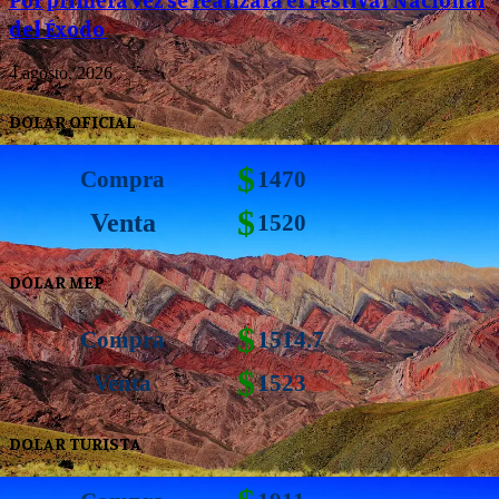
del Éxodo
4 agosto, 2026
DOLAR OFICIAL
$
Compra
1470
$
Venta
1520
DOLAR MEP
$
Compra
1514.7
$
Venta
1523
DOLAR TURISTA