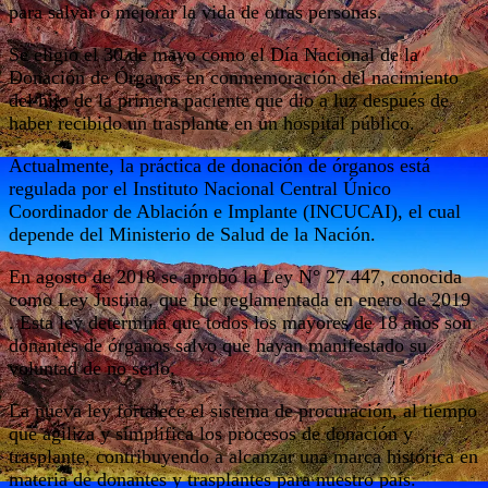
para salvar o mejorar la vida de otras personas.
Se eligió el 30 de mayo como el Día Nacional de la
Donación de Órganos en conmemoración del nacimiento
del hijo de la primera paciente que dio a luz después de
haber recibido un trasplante en un hospital público.
Actualmente, la práctica de donación de órganos está
regulada por el Instituto Nacional Central Único
Coordinador de Ablación e Implante (INCUCAI), el cual
depende del Ministerio de Salud de la Nación.
En agosto de 2018 se aprobó la Ley N° 27.447, conocida
como Ley Justina, que fue reglamentada en enero de 2019
. Esta ley determina que todos los mayores de 18 años son
donantes de órganos salvo que hayan manifestado su
voluntad de no serlo.
La nueva ley fortalece el sistema de procuración, al tiempo
que agiliza y simplifica los procesos de donación y
trasplante, contribuyendo a alcanzar una marca histórica en
materia de donantes y trasplantes para nuestro país.