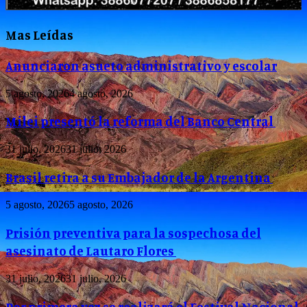
Mas Leídas
Anunciaron asueto administrativo y escolar
5 agosto, 2026
4 agosto, 2026
Milei presentó la reforma del Banco Central
31 julio, 2026
31 julio, 2026
Brasil retira a su Embajador de la Argentina
5 agosto, 2026
5 agosto, 2026
Prisión preventiva para la sospechosa del
asesinato de Lautaro Flores
31 julio, 2026
31 julio, 2026
Por primera vez se realizará el Festival Nacional