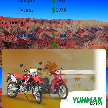
$
Compra
1911
$
Venta
1976
DOLAR BLUE
$
Compra
1520
$
Venta
1540