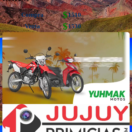
$
Compra
1510
$
Venta
1530