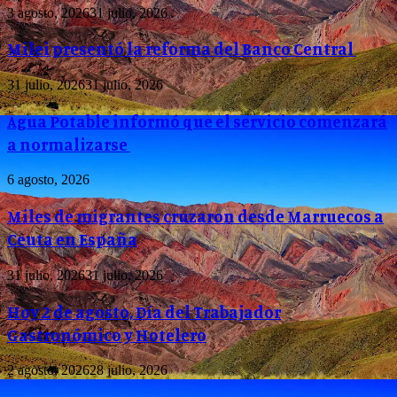
3 agosto, 2026
31 julio, 2026
Milei presentó la reforma del Banco Central
31 julio, 2026
31 julio, 2026
Agua Potable informó que el servicio comenzará
a normalizarse
6 agosto, 2026
Miles de migrantes cruzaron desde Marruecos a
Ceuta en España
31 julio, 2026
31 julio, 2026
Hoy 2 de agosto, Día del Trabajador
Gastronómico y Hotelero
2 agosto, 2026
28 julio, 2026