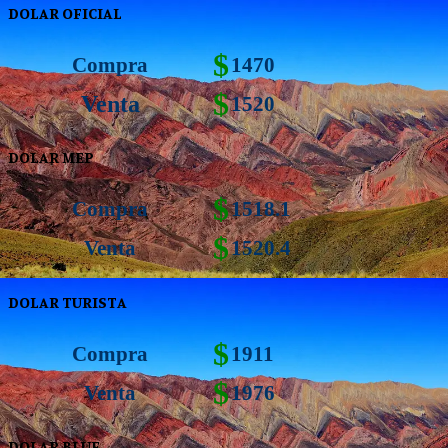
DOLAR OFICIAL
$
Compra
1470
$
Venta
1520
DOLAR MEP
$
Compra
1518.1
$
Venta
1520.4
DOLAR TURISTA
$
Compra
1911
$
Venta
1976
DOLAR BLUE