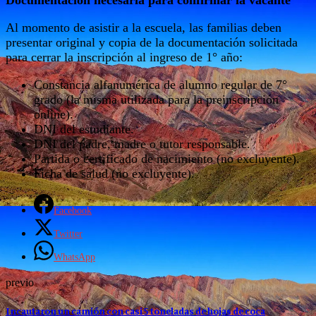
Al momento de asistir a la escuela, las familias deben
presentar original y copia de la documentación solicitada
para cerrar la inscripción al ingreso de 1° año:
Constancia alfanumérica de alumno regular de 7°
grado (la misma utilizada para la preinscripción
online).
DNI del estudiante.
DNI del padre, madre o tutor responsable.
Partida o certificado de nacimiento (no excluyente).
Ficha de salud (no excluyente).
Facebook
Twitter
WhatsApp
previo
Incautaron un camión con casi 5 toneladas de hojas de coca