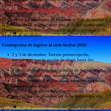
puede realizar en la página
https://ingreso2026.jujuy.edu.ar/
El sorteo de los momentos se realizará el 9 de diciembre y
la publicación de asignaciones será el 11 del mismo mes.
Finalmente, la última confirmación de inscripción será del
12 al 16 de diciembre.
Cronograma de ingreso al ciclo lectivo 2026:
2 y 3 de diciembre: Tercera preinscripción,
nuevamente con la opción de elegir hasta dos
escuelas.
9 de diciembre: Nueva asignación de “momentos”
para instituciones con sobredemanda.
11 de diciembre: Publicación de vacantes asignadas
en esta última etapa.
12, 15 y 16 de diciembre: Confirmación final de
inscripción con presentación de la documentación
requerida.
Documentación necesaria para confirmar la vacante