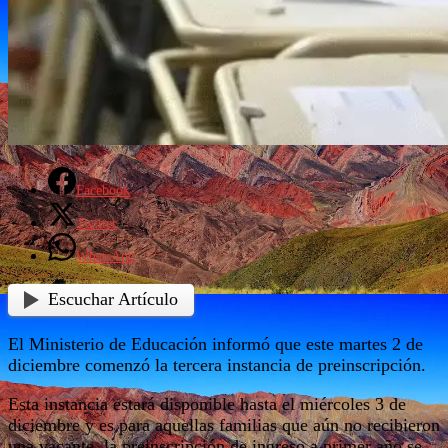
Facebook
Twitter
WhatsApp
Escuchar Artículo
El Ministerio de Educación informó que este martes 2 de
diciembre comenzó la tercera instancia de preinscripción.
Esta instancia estará disponible hasta el miércoles 3 de
diciembre y es para aquellas familias que aún no recibieron
una vacante, la preinscripción de ingreso a primer año se