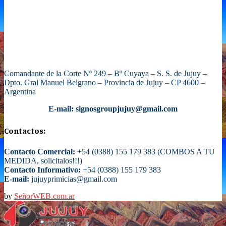
Comandante de la Corte Nº 249 – Bº Cuyaya – S. S. de Jujuy –
Dpto. Gral Manuel Belgrano – Provincia de Jujuy – CP 4600 –
Argentina
E-mail: signosgroupjujuy@gmail.com
Contactos:
Contacto Comercial:
+54 (0388) 155 179 383 (COMBOS A TU
MEDIDA, solicitalos!!!)
Contacto Informativo:
+54 (0388) 155 179 383
E-mail:
jujuyprimicias@gmail.com
by
SeñorWEB.com.ar