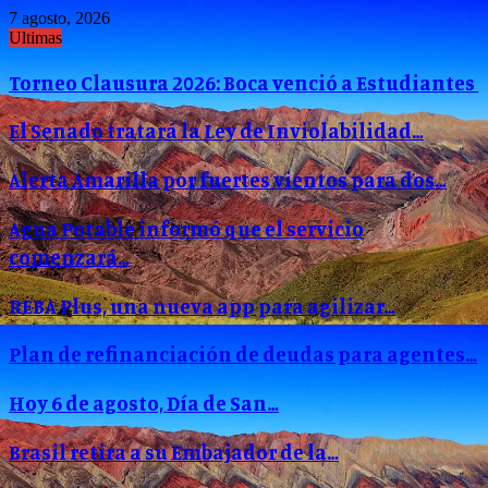
7 agosto, 2026
Ultimas
Torneo Clausura 2026: Boca venció a Estudiantes
El Senado tratará la Ley de Inviolabilidad…
Alerta Amarilla por fuertes vientos para dos…
Agua Potable informó que el servicio
comenzará…
REBA Plus, una nueva app para agilizar…
Plan de refinanciación de deudas para agentes…
Hoy 6 de agosto, Día de San…
Brasil retira a su Embajador de la…