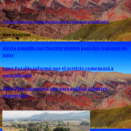
proximo
Torneo Clausura: Cómo quedaron los cruces de semifinales
Mas Noticias
Alerta Amarilla por fuertes vientos para dos regiones de
Jujuy
Agua Potable informó que el servicio comenzará a
normalizarse
REBA Plus, una nueva app para agilizar trámites
comerciales