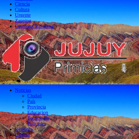
Ciencia
Cultura
Urgente
Zapping
Opinion Ciudadana
Noticias
Ciudad
País
Provincia
Educacion
Tecnología
Policiales
Deportes
Ciencia