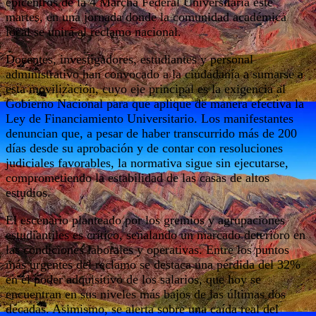
epicentros de la 4 Marcha Federal Universitaria este
martes, en una jornada donde la comunidad académica
local se unirá al reclamo nacional.
Docentes, investigadores, estudiantes y personal
administrativo han convocado a la ciudadanía a sumarse a
esta movilización, cuyo eje principal es la exigencia al
Gobierno Nacional para que aplique de manera efectiva la
Ley de Financiamiento Universitario. Los manifestantes
denuncian que, a pesar de haber transcurrido más de 200
días desde su aprobación y de contar con resoluciones
judiciales favorables, la normativa sigue sin ejecutarse,
comprometiendo la estabilidad de las casas de altos
estudios.
El escenario planteado por los gremios y agrupaciones
estudiantiles es crítico, señalando un marcado deterioro en
las condiciones laborales y operativas. Entre los puntos
más urgentes del reclamo se destaca una pérdida del 32%
en el poder adquisitivo de los salarios, que hoy se
encuentran en sus niveles más bajos de las últimas dos
décadas. Asimismo, se alerta sobre una caída real del