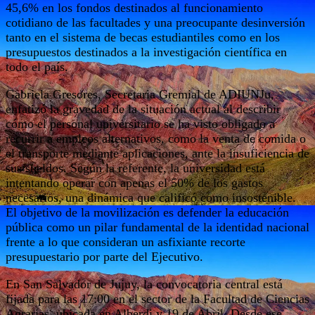
45,6% en los fondos destinados al funcionamiento
cotidiano de las facultades y una preocupante desinversión
tanto en el sistema de becas estudiantiles como en los
presupuestos destinados a la investigación científica en
todo el país.
Gabriela Gresores, Secretaria Gremial de ADIUNJu,
enfatizó la gravedad de la situación actual al describir
cómo el personal universitario se ha visto obligado a
recurrir a empleos alternativos, como la venta de comida o
el transporte mediante aplicaciones, ante la insuficiencia de
sus sueldos. Según la referente, la universidad está
intentando operar con apenas el 50% de los gastos
necesarios, una dinámica que calificó como insostenible.
El objetivo de la movilización es defender la educación
pública como un pilar fundamental de la identidad nacional
frente a lo que consideran un asfixiante recorte
presupuestario por parte del Ejecutivo.
En San Salvador de Jujuy, la convocatoria central está
fijada para las 17:00 en el sector de la Facultad de Ciencias
Agrarias, ubicada en Alberdi y 19 de Abril. Desde ese