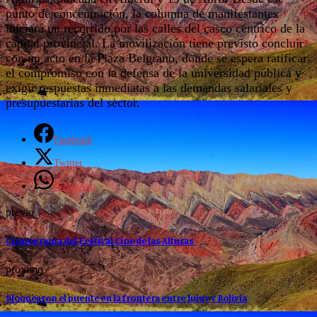
punto de concentración, la columna de manifestantes
iniciará un recorrido por las calles del casco céntrico de la
capital provincial. La movilización tiene previsto concluir
con un acto en la Plaza Belgrano, donde se espera ratificar
el compromiso con la defensa de la universidad pública y
exigir respuestas inmediatas a las demandas salariales y
presupuestarias del sector.
Facebook
Twitter
WhatsApp
previo
Cronograma del Festival Cine de las Alturas
proximo
Bloquearon el puente en la frontera entre Jujuy y Bolivia