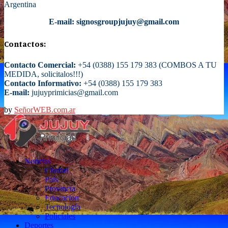
Argentina
E-mail: signosgroupjujuy@gmail.com
Contactos:
Contacto Comercial:
+54 (0388) 155 179 383 (COMBOS A TU
MEDIDA, solicitalos!!!)
Contacto Informativo:
+54 (0388) 155 179 383
E-mail:
jujuyprimicias@gmail.com
by
SeñorWEB.com.ar
Facebook
Twitter
Instagram
Email
Noticias
Ciudad
País
Provincia
Educacion
Tecnología
Policiales
Deportes