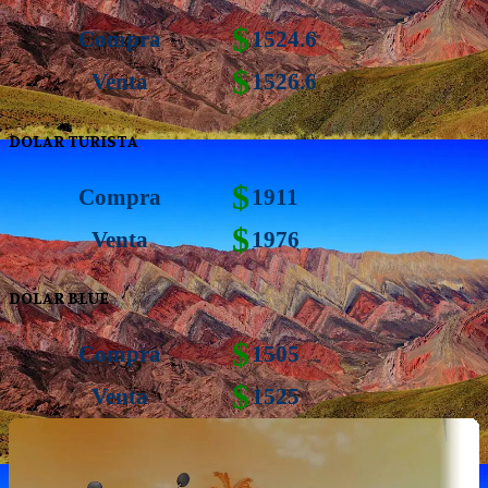
$
Compra
1524.6
$
Venta
1526.6
DOLAR TURISTA
$
Compra
1911
$
Venta
1976
DOLAR BLUE
$
Compra
1505
$
Venta
1525