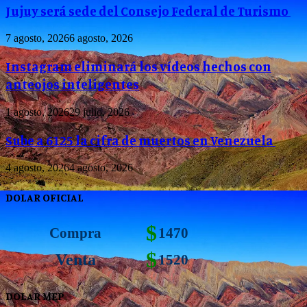
Jujuy será sede del Consejo Federal de Turismo
7 agosto, 2026
6 agosto, 2026
Instagram eliminará los vídeos hechos con
anteojos inteligentes
1 agosto, 2026
29 julio, 2026
Sube a 6125 la cifra de muertos en Venezuela
4 agosto, 2026
4 agosto, 2026
DOLAR OFICIAL
$
Compra
1470
$
Venta
1520
DOLAR MEP