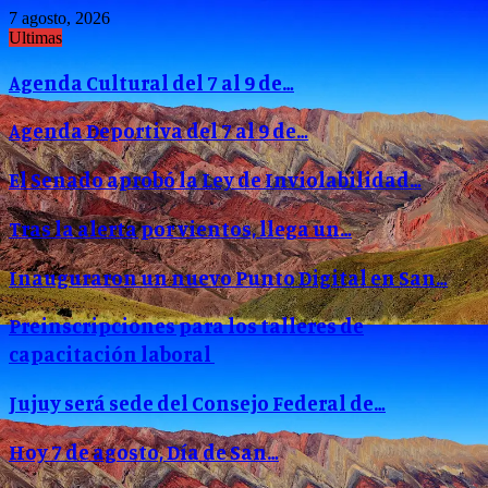
7 agosto, 2026
Ultimas
Agenda Cultural del 7 al 9 de…
Agenda Deportiva del 7 al 9 de…
El Senado aprobó la Ley de Inviolabilidad…
Tras la alerta por vientos, llega un…
Inauguraron un nuevo Punto Digital en San…
Preinscripciones para los talleres de
capacitación laboral
Jujuy será sede del Consejo Federal de…
Hoy 7 de agosto, Día de San…