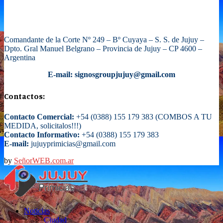
Comandante de la Corte Nº 249 – Bº Cuyaya – S. S. de Jujuy –
Dpto. Gral Manuel Belgrano – Provincia de Jujuy – CP 4600 –
Argentina
E-mail: signosgroupjujuy@gmail.com
Contactos:
Contacto Comercial:
+54 (0388) 155 179 383 (COMBOS A TU
MEDIDA, solicitalos!!!)
Contacto Informativo:
+54 (0388) 155 179 383
E-mail:
jujuyprimicias@gmail.com
by
SeñorWEB.com.ar
Facebook
Twitter
Instagram
Email
Noticias
Ciudad