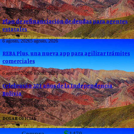
7 agosto, 2026
7 agosto, 2026
Plan de refinanciación de deudas para agentes
estatales
6 agosto, 2026
5 agosto, 2026
REBA Plus, una nueva app para agilizar trámites
comerciales
6 agosto, 2026
5 agosto, 2026
Celebrarán 201 años de la Independencia
Bolivia
4 agosto, 2026
3 agosto, 2026
DOLAR OFICIAL
$
Compra
1470