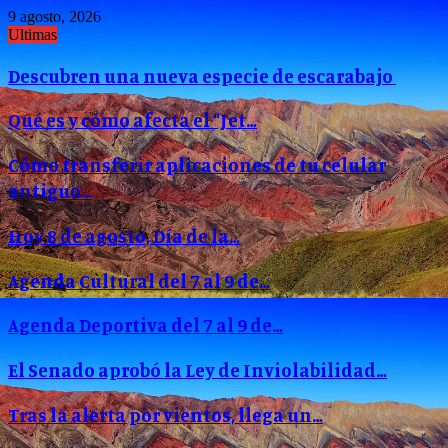
9 agosto, 2026
Ultimas
Descubren una nueva especie de escarabajo
Qué es y cómo afecta el “Jet…
Cómo transferir aplicaciones de tu celular
antiguo…
Hoy 8 de agosto, Día de la…
Agenda Cultural del 7 al 9 de…
Agenda Deportiva del 7 al 9 de…
El Senado aprobó la Ley de Inviolabilidad…
Tras la alerta por vientos, llega un…