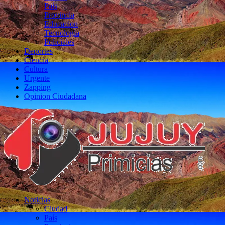
País
Provincia
Educacion
Tecnología
Policiales
Deportes
Ciencia
Cultura
Urgente
Zapping
Opinion Ciudadana
Noticias
Ciudad
País