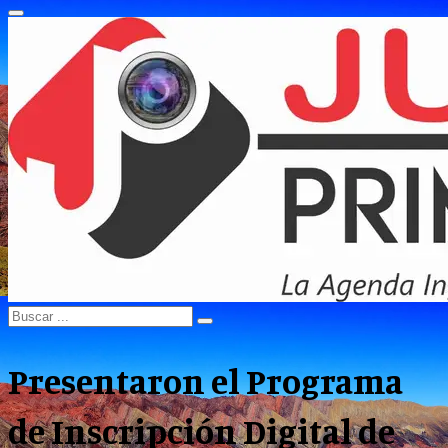
Primary
Menu
Search
Search
for:
Presentaron el Programa
de Inscripción Digital de