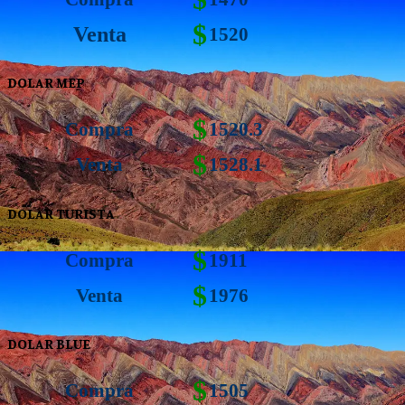
$
Venta
1520
DOLAR MEP
$
Compra
1520.3
$
Venta
1528.1
DOLAR TURISTA
$
Compra
1911
$
Venta
1976
DOLAR BLUE
$
Compra
1505