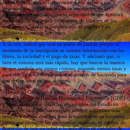
Sobre el programa el Gobernador Sadir destacó que
llegamos a la digitalización de la inscripción de las
sociedades comerciales, con la seguridad de que brindará
transparencia y acortará los tiempos de trámites de los
empresarios, acotar la presentación de papeles y en
definitiva disminuir los costos.
A su vez, indicó que será un punto de partida porque al
momento de la inscripción se sumará información con los
libros, la sociedad y el pago de tasas. Y adelantó que, si
bien el sistema será más rápido, hay que buscar la manera
de que también sea menos costoso, pagando menos tasas y
para ello ya di instrucciones al ministerio de hacienda para
que revise estos puntos, aseguró.
Además, el Gobernador explicó que esto estará conectada
con el Sistema de Gestión Documental Electrónica (GDE)
y avanzamos a que todos los organismos del Estado en
función de la digitalización para avanzar a trámites más
veloces y menos costosos para la sociedad en su conjunto,
como, por ejemplo, las personerías jurídicas, el cambio de
domicilio de una sociedad o la aplicación de capitales de