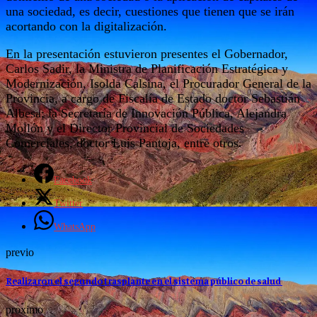
una sociedad, es decir, cuestiones que tienen que se irán
acortando con la digitalización.
En la presentación estuvieron presentes el Gobernador,
Carlos Sadir, la Ministra de Planificación Estratégica y
Modernización, Isolda Calsina, el Procurador General de la
Provincia, a cargo de Fiscalía de Estado doctor Sebastián
Albesa; la Secretaría de Innovación Pública, Alejandra
Mollón y el Director Provincial de Sociedades
Comerciales, doctor Luis Pantoja, entre otros.
Facebook
Twitter
WhatsApp
previo
Realizaron el segundo trasplante en el sistema público de salud
proximo