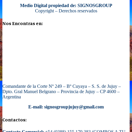
Medio Digital propiedad de: SIGNOSGROUP
Copyright – Derechos reservados
Nos Encontras en:
Comandante de la Corte Nº 249 – Bº Cuyaya – S. S. de Jujuy –
Dpto. Gral Manuel Belgrano – Provincia de Jujuy – CP 4600 –
Argentina
E-mail: signosgroupjujuy@gmail.com
Contactos:
Contacto Comercial:
+54 (0388) 155 179 383 (COMBOS A TU