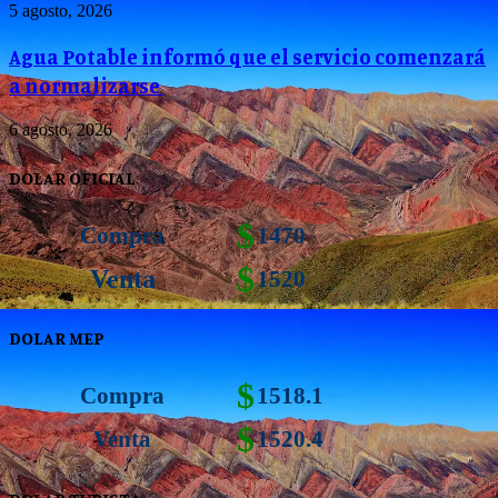
5 agosto, 2026
Agua Potable informó que el servicio comenzará
a normalizarse
6 agosto, 2026
DOLAR OFICIAL
$
Compra
1470
$
Venta
1520
DOLAR MEP
$
Compra
1518.1
$
Venta
1520.4