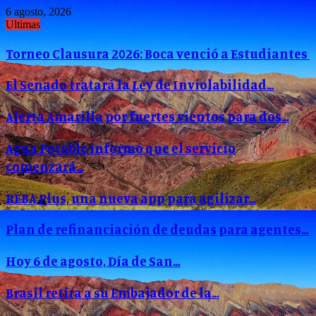
6 agosto, 2026
Ultimas
Torneo Clausura 2026: Boca venció a Estudiantes
El Senado tratará la Ley de Inviolabilidad…
Alerta Amarilla por fuertes vientos para dos…
Agua Potable informó que el servicio
comenzará…
REBA Plus, una nueva app para agilizar…
Plan de refinanciación de deudas para agentes…
Hoy 6 de agosto, Día de San…
Brasil retira a su Embajador de la…