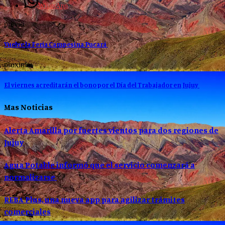
WhatsApp
previo
Vuelve la Feria Campesina Pucará
proximo
El viernes acreditarán el bono por el Día del Trabajador en Jujuy
Mas Noticias
Alerta Amarilla por fuertes vientos para dos regiones de
Jujuy
Agua Potable informó que el servicio comenzará a
normalizarse
REBA Plus, una nueva app para agilizar trámites
comerciales