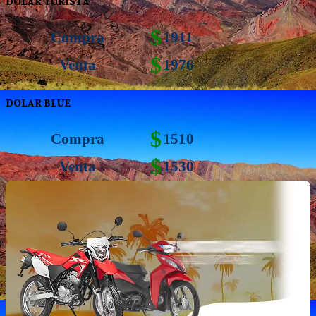
DOLAR TURISTA
$
Compra
1911
$
Venta
1976
DOLAR BLUE
$
Compra
1510
$
Venta
1530