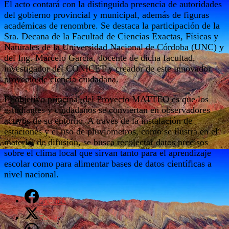
El acto contará con la distinguida presencia de autoridades
del gobierno provincial y municipal, además de figuras
académicas de renombre. Se destaca la participación de la
Sra. Decana de la Facultad de Ciencias Exactas, Físicas y
Naturales de la Universidad Nacional de Córdoba (UNC) y
del Ing. Marcelo García, docente de dicha facultad,
investigador del CONICET y creador de este innovador
proyecto de ciencia ciudadana.
El objetivo principal del Proyecto MATTEO es que los
estudiantes y ciudadanos se conviertan en observadores
activos de su entorno. A través de la instalación de
estaciones y el uso de pluviómetros, como se ilustra en el
material de difusión, se busca recolectar datos precisos
sobre el clima local que sirvan tanto para el aprendizaje
escolar como para alimentar bases de datos científicas a
nivel nacional.
Facebook
Twitter