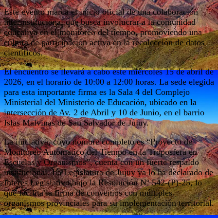
Este evento marca el inicio oficial de una colaboración
interinstitucional que busca involucrar a la comunidad
educativa en el monitoreo del tiempo, promoviendo una
cultura de participación activa en la recolección de datos
científicos.
El encuentro se llevará a cabo este miércoles 15 de abril de
2026, en el horario de 10:00 a 12:00 horas. La sede elegida
para esta importante firma es la Sala 4 del Complejo
Ministerial del Ministerio de Educación, ubicado en la
intersección de Av. 2 de Abril y 10 de Junio, en el barrio
Islas Malvinas de San Salvador de Jujuy.
La iniciativa, cuyo nombre completo es “Proyecto de
Monitoreo Automático del Tiempo en la Troposfera en
Escuelas y Organismos”, cuenta con un fuerte respaldo
institucional. La Legislatura de Jujuy ya lo ha declarado de
Interés Legislativo bajo la Resolución Nº 542-(P)-25, lo
que facilita la firma de convenios con múltiples
organismos provinciales para su implementación territorial.