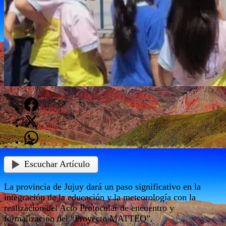
Facebook
Twitter
WhatsApp
Escuchar Artículo
La provincia de Jujuy dará un paso significativo en la
integración de la educación y la meteorología con la
realización del Acto Protocolar de encuentro y
formalización del “Proyecto MATTEO”.