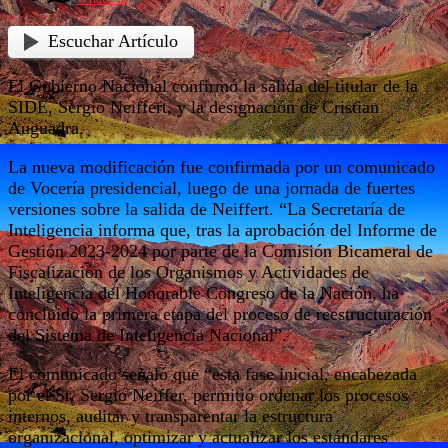
Escuchar Artículo
El Gobierno Nacional confirmó la salida del titular de la
SIDE, Sergio Neiffert, y la designación de Cristian
Auguadra.
La nueva modificación fue confirmada por un comunicado
de Vocería presidencial, luego de una jornada de fuertes
versiones sobre la salida de Neiffert. “La Secretaría de
Inteligencia informa que, tras la aprobación del Informe de
Gestión 2023-2024 por parte de la Comisión Bicameral de
Fiscalización de los Organismos y Actividades de
Inteligencia del Honorable Congreso de la Nación, ha
concluido la primera etapa del proceso de reestructuración
del Sistema de Inteligencia Nacional”.
El comunicado señaló que “esta fase inicial, encabezada
por el Sr. Sergio Neiffer, permitió ordenar los procesos
internos, auditar y transparentar la estructura
organizacional, optimizar y actualizar los estándares