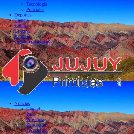
Tecnología
Policiales
Deportes
Ciencia
Cultura
Urgente
Zapping
Opinion Ciudadana
Noticias
Ciudad
País
Provincia
Educacion
Tecnología