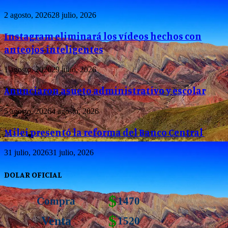
2 agosto, 2026
28 julio, 2026
Instagram eliminará los vídeos hechos con
anteojos inteligentes
1 agosto, 2026
29 julio, 2026
Anunciaron asueto administrativo y escolar
5 agosto, 2026
4 agosto, 2026
Milei presentó la reforma del Banco Central
31 julio, 2026
31 julio, 2026
DOLAR OFICIAL
$
Compra
1470
$
Venta
1520