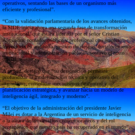
operativos, sentando las bases de un organismo más
eficiente y profesional”.
“Con la validación parlamentaria de los avances obtenidos,
la SIDE inicia ahora una segunda fase de transformación
institucional, que estará liderada por el señor Cristian
Auguadra, contador público y profesional con amplia
trayectoria en auditoría, gestión de riesgos, fortalecimiento
institucional y administración pública”, sostuvo el texto
oficial.
A su vez, destacó que “su designación permitirá
profundizar la modernización técnica y operativa del
organismo, consolidar mecanismos de control y
planificación estratégica, y avanzar hacia un modelo de
inteligencia ágil, integrado y moderno”.
“El objetivo de la administración del presidente Javier
Milei es dotar a la Argentina de un servicio de inteligencia
a la altura de los desafíos contemporáneos y del rol
protagónico que nuestro país ha recuperado en el mundo”,
agregó el mensaje.