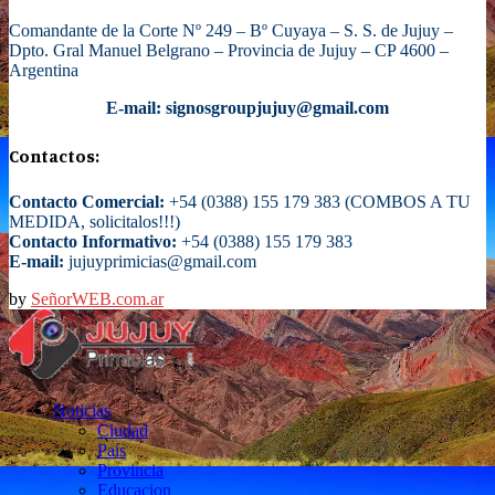
Comandante de la Corte Nº 249 – Bº Cuyaya – S. S. de Jujuy –
Dpto. Gral Manuel Belgrano – Provincia de Jujuy – CP 4600 –
Argentina
E-mail: signosgroupjujuy@gmail.com
Contactos:
Contacto Comercial:
+54 (0388) 155 179 383 (COMBOS A TU
MEDIDA, solicitalos!!!)
Contacto Informativo:
+54 (0388) 155 179 383
E-mail:
jujuyprimicias@gmail.com
by
SeñorWEB.com.ar
Facebook
Twitter
Instagram
Email
Noticias
Ciudad
País
Provincia
Educacion