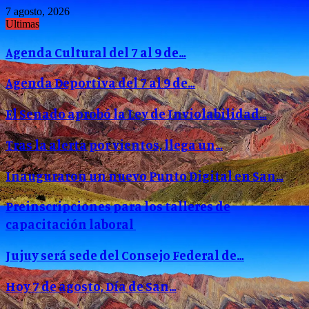
7 agosto, 2026
Ultimas
Agenda Cultural del 7 al 9 de…
Agenda Deportiva del 7 al 9 de…
El Senado aprobó la Ley de Inviolabilidad…
Tras la alerta por vientos, llega un…
Inauguraron un nuevo Punto Digital en San…
Preinscripciones para los talleres de
capacitación laboral
Jujuy será sede del Consejo Federal de…
Hoy 7 de agosto, Día de San…