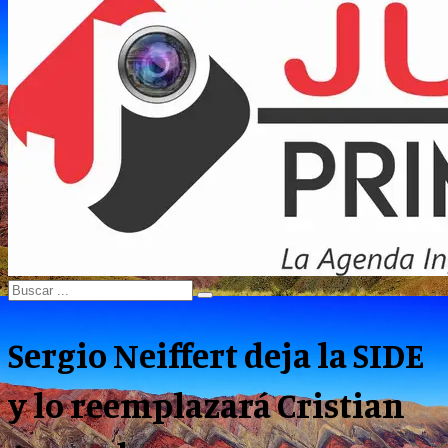
Menu
Search
Search
for:
Sergio Neiffert deja la SIDE
y lo reemplazará Cristian