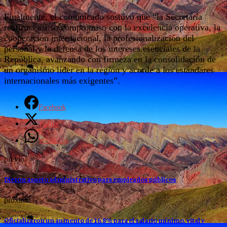
Finalmente, el comunicado sostuvo que “la Secretaría
reafirma así su compromiso con la excelencia operativa, la
cooperación internacional, la profesionalización del
personal y la defensa de los intereses esenciales de la
República, avanzando con firmeza en la consolidación de
un organismo líder en la región y acorde a los estándares
internacionales más exigentes”.
Facebook
Twitter
WhatsApp
previo
Dieron asueto administrativo para empleados públicos
proximo
Oficializaron un aumento de 16,8% para el salario mínimo, vital y