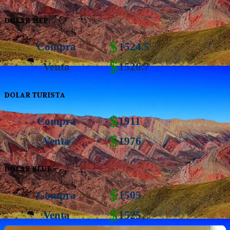
DOLAR MEP
$
Compra
1524.5
$
Venta
1526.7
DOLAR TURISTA
$
Compra
1911
$
Venta
1976
DOLAR BLUE
$
Compra
1505
$
Venta
1525