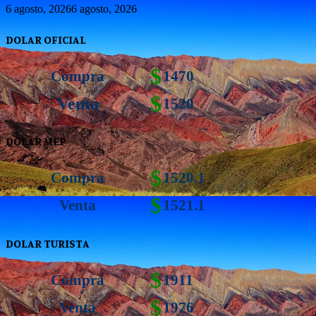
6 agosto, 2026
6 agosto, 2026
DOLAR OFICIAL
$
Compra
1470
$
Venta
1520
DOLAR MEP
$
Compra
1520.1
$
Venta
1521.1
DOLAR TURISTA
$
Compra
1911
$
Venta
1976