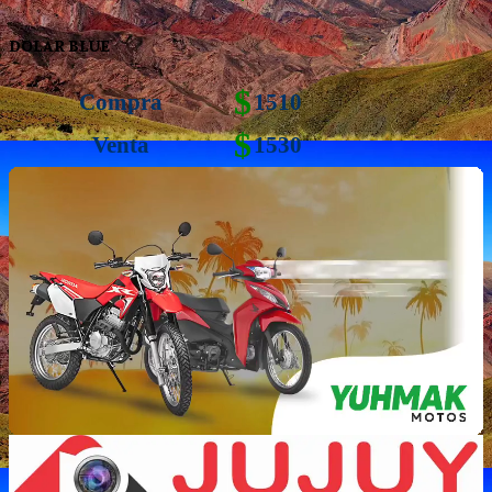
DOLAR BLUE
$
Compra
1510
$
Venta
1530