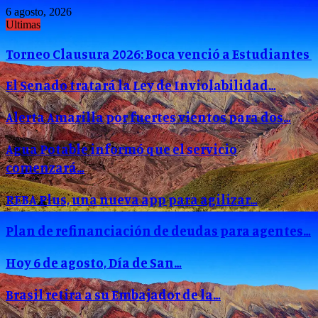
6 agosto, 2026
Ultimas
Torneo Clausura 2026: Boca venció a Estudiantes
El Senado tratará la Ley de Inviolabilidad…
Alerta Amarilla por fuertes vientos para dos…
Agua Potable informó que el servicio
comenzará…
REBA Plus, una nueva app para agilizar…
Plan de refinanciación de deudas para agentes…
Hoy 6 de agosto, Día de San…
Brasil retira a su Embajador de la…