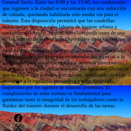
General Savio. Entre las 8:00 y las 13:00, los conductores
que ingresen a la ciudad se encontrarán con una reducción
de calzada, quedando habilitada sólo media vía para el
tránsito. Esta disposición permitirá que las cuadrillas
municipales lleven a cabo labores de higiene urbana y
saneamiento integral, optimizando las condiciones de una
de las arterias de acceso más importantes de la capital.
Ante este escenario de obras programadas, las autoridades
municipales han emitido una recomendación especial a la
comunidad para evitar incidentes y demoras innecesarias.
Se solicita a quienes deban transitar por las zonas afectadas
que lo hagan con extrema precaución, atendiendo en todo
momento a la cartelería preventiva y a las directivas
impartidas por los agentes de tránsito presentes. El
cumplimiento de estas normas es fundamental para
garantizar tanto la integridad de los trabajadores como la
fluidez del tránsito durante el desarrollo de las tareas.
Facebook
Twitter