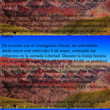
cronograma de intervenciones operativas en la vía pública
para las próximas jornadas.
Estas medidas responden a la necesidad de efectuar
diversas tareas de limpieza y mejoras en la infraestructura
urbana, lo que derivará en modificaciones temporales en el
flujo vehicular habitual de puntos estratégicos de la capital
jujeña.
De acuerdo con el cronograma oficial, las actividades
darán inicio este miércoles 6 de mayo, centrando los
esfuerzos en la avenida Libertad. Durante la franja horaria
que se extiende desde las 6:00 hasta las 12:00, se prohibirá
el estacionamiento de vehículos en el trayecto que conecta
las calles Dr. Iriarte y Aparicio. Esta restricción es
indispensable para que el equipo de la Dirección de
Espacios Verdes pueda desplegar sus herramientas y
personal de mantenimiento de manera segura y eficiente en
dicho sector.
Continuando con el plan de trabajo, para el jueves 7 se ha
previsto una alteración en la dinámica de la avenida