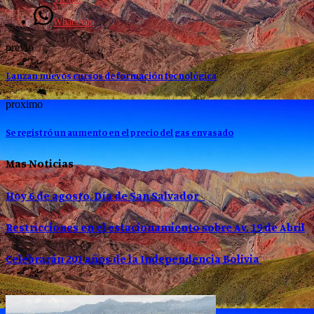
WhatsApp
previo
Lanzan nuevos cursos de formación tecnológica
proximo
Se registró un aumento en el precio del gas envasado
Mas Noticias
Hoy 6 de agosto, Día de San Salvador
Restricciones en el estacionamiento sobre Av. 19 de Abril
Celebrarán 201 años de la Independencia Bolivia