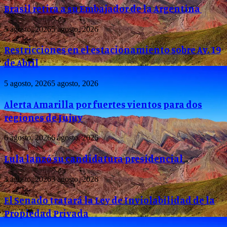
Brasil retira a su Embajador de la Argentina
5 agosto, 2026
5 agosto, 2026
Restricciones en el estacionamiento sobre Av. 19
de Abril
5 agosto, 2026
5 agosto, 2026
Alerta Amarilla por fuertes vientos para dos
regiones de Jujuy
6 agosto, 2026
6 agosto, 2026
Lula lanzó su candidatura presidencial
3 agosto, 2026
3 agosto, 2026
El Senado tratará la Ley de Inviolabilidad de la
Propiedad Privada