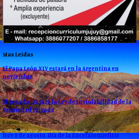
Mas Leídas
El Papa León XIV estará en la Argentina en
noviembre
5 agosto, 2026
El Senado tratará la Ley de Inviolabilidad de la
Propiedad Privada
6 agosto, 2026
6 agosto, 2026
Hoy 8 de agosto, Día de la Encefalomielitis