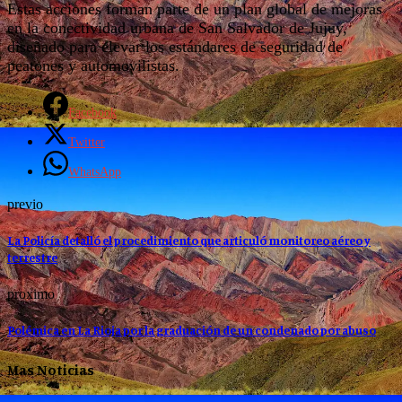
Estas acciones forman parte de un plan global de mejoras
en la conectividad urbana de San Salvador de Jujuy,
diseñado para elevar los estándares de seguridad de
peatones y automovilistas.
Facebook
Twitter
WhatsApp
previo
La Policía detalló el procedimiento que articuló monitoreo aéreo y
terrestre
proximo
Polémica en La Rioja por la graduación de un condenado por abuso
Mas Noticias