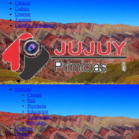
Ciencia
Cultura
Urgente
Zapping
Opinion Ciudadana
Noticias
Ciudad
País
Provincia
Educacion
Tecnología
Policiales
Deportes
Ciencia