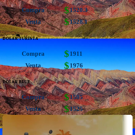
$
Compra
1520.3
$
Venta
1528.1
DOLAR TURISTA
$
Compra
1911
$
Venta
1976
DOLAR BLUE
$
Compra
1505
$
Venta
1525