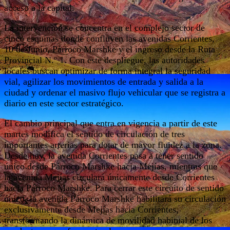
acceso a la capital.
La intervención se concentra en el complejo sector de
cinco esquinas donde confluyen las avenidas Corrientes,
10 de Junio, Párroco Marshke y el ingreso desde la Ruta
Provincial N.º 1. Con este despliegue, las autoridades
locales buscan optimizar de forma integral la seguridad
vial, agilizar los movimientos de entrada y salida a la
ciudad y ordenar el masivo flujo vehicular que se registra a
diario en este sector estratégico.
El cambio principal que entra en vigencia a partir de este
martes modifica el sentido de circulación de tres
importantes arterias para dotar de mayor fluidez a la zona.
Desde hoy, la avenida Corrientes pasa a tener sentido
único desde Párroco Marshke hacia Mejías, mientras que
la avenida Mejías circulará únicamente desde Corrientes
hacia Párroco Marshke. Para cerrar este circuito de sentido
único, la avenida Párroco Marshke habilitará su circulación
exclusivamente desde Mejías hacia Corrientes,
transformando la dinámica de movilidad habitual de los