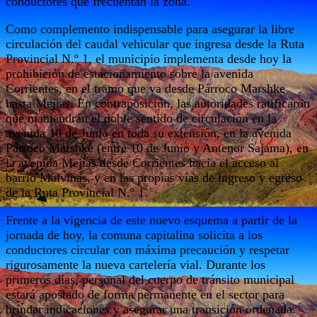
conductores que frecuentan la zona.
Como complemento indispensable para asegurar la libre
circulación del caudal vehicular que ingresa desde la Ruta
Provincial N.º 1, el municipio implementa desde hoy la
prohibición de estacionamiento sobre la avenida
Corrientes, en el tramo que va desde Párroco Marshke
hasta Mejías. En contraposición, las autoridades ratificaron
que mantendrán el doble sentido de circulación en la
avenida 10 de Junio en toda su extensión, en la avenida
Párroco Marshke (entre 10 de Junio y Antenor Sajama), en
la avenida Mejías desde Corrientes hacia el acceso al
barrio Malvinas, y en las propias vías de ingreso y egreso
de la Ruta Provincial N.º 1.
Frente a la vigencia de este nuevo esquema a partir de la
jornada de hoy, la comuna capitalina solicita a los
conductores circular con máxima precaución y respetar
rigurosamente la nueva cartelería vial. Durante los
primeros días, personal del cuerpo de tránsito municipal
estará apostado de forma permanente en el sector para
brindar indicaciones y asegurar una transición ordenada.