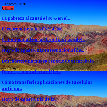
10 agosto, 2026
Ultimas
La pobreza alcanzó el 30% en el…
El cobre supera los US$14.000
La morosidad en las familias pasó del…
Hoy 9 de agosto, Día Internacional de…
Descubren una nueva especie de escarabajo
Qué es y cómo afecta el “Jet…
Cómo transferir aplicaciones de tu celular
antiguo…
Hoy 8 de agosto, Día de la…