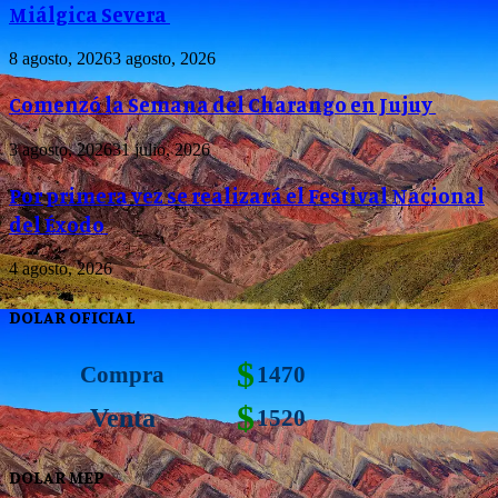
Miálgica Severa
8 agosto, 2026
3 agosto, 2026
Comenzó la Semana del Charango en Jujuy
3 agosto, 2026
31 julio, 2026
Por primera vez se realizará el Festival Nacional
del Éxodo
4 agosto, 2026
DOLAR OFICIAL
$
Compra
1470
$
Venta
1520
DOLAR MEP