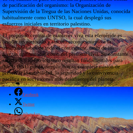
de pacificación del organismo: la Organización de
Supervisión de la Tregua de las Naciones Unidas, conocida
habitualmente como UNTSO, la cual desplegó sus
esfuerzos iniciales en territorio palestino.
El propósito central de mantener viva esta efeméride es
brindar un merecido y sincero reconocimiento a la
invaluable labor de todo el contingente, tanto de las
fuerzas uniformadas como del personal civil. Su constante
sacrificio y apoyo logístico resultan fundamentales para
que la ONU pueda cumplir con su compleja misión de
preservar la estabilidad, la seguridad y la convivencia
pacífica en los rincones más desafiantes del planeta.
Facebook
Twitter
WhatsApp
previo