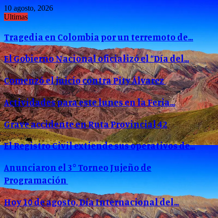
10 agosto, 2026
Ultimas
Tragedia en Colombia por un terremoto de…
El Gobierno Nacional oficializó el “Día del…
Comenzó el juicio contra Pity Álvarez
Actividades para este lunes en la Feria…
Grave accidente en Ruta Provincial 42
El Registro Civil extiende sus operativos de…
Anunciaron el 3° Torneo Jujeño de
Programación
Hoy 10 de agosto, Día Internacional del…