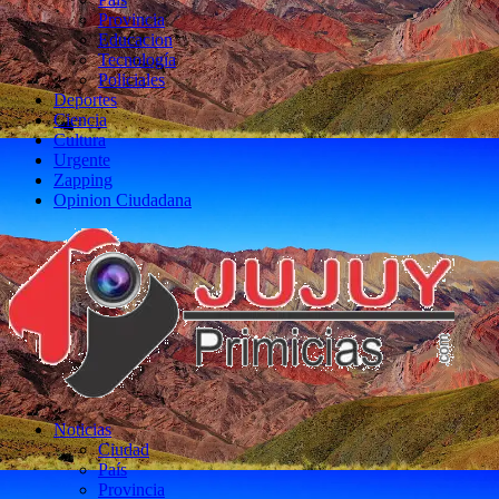
Provincia
Educacion
Tecnología
Policiales
Deportes
Ciencia
Cultura
Urgente
Zapping
Opinion Ciudadana
Noticias
Ciudad
País
Provincia