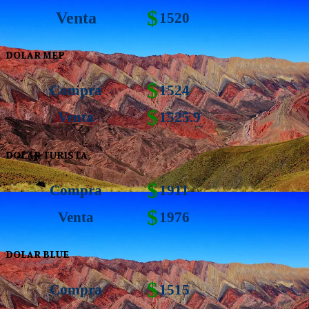
$
Venta
1520
DOLAR MEP
$
Compra
1524
$
Venta
1525.9
DOLAR TURISTA
$
Compra
1911
$
Venta
1976
DOLAR BLUE
$
Compra
1515