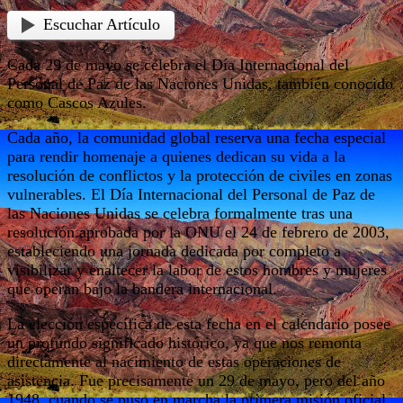
Escuchar Artículo
Cada 29 de mayo se celebra el Día Internacional del
Personal de Paz de las Naciones Unidas, también conocido
como Cascos Azules.
Cada año, la comunidad global reserva una fecha especial
para rendir homenaje a quienes dedican su vida a la
resolución de conflictos y la protección de civiles en zonas
vulnerables. El Día Internacional del Personal de Paz de
las Naciones Unidas se celebra formalmente tras una
resolución aprobada por la ONU el 24 de febrero de 2003,
estableciendo una jornada dedicada por completo a
visibilizar y enaltecer la labor de estos hombres y mujeres
que operan bajo la bandera internacional.
La elección específica de esta fecha en el calendario posee
un profundo significado histórico, ya que nos remonta
directamente al nacimiento de estas operaciones de
asistencia. Fue precisamente un 29 de mayo, pero del año
1948, cuando se puso en marcha la primera misión oficial