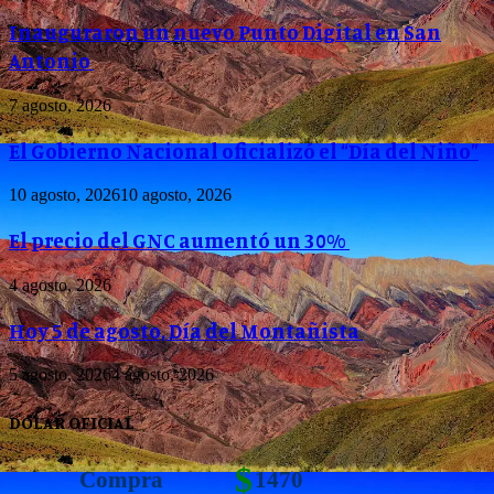
Inauguraron un nuevo Punto Digital en San
Antonio
7 agosto, 2026
El Gobierno Nacional oficializó el “Día del Niño”
10 agosto, 2026
10 agosto, 2026
El precio del GNC aumentó un 30%
4 agosto, 2026
Hoy 5 de agosto, Día del Montañista
5 agosto, 2026
4 agosto, 2026
DOLAR OFICIAL
$
Compra
1470