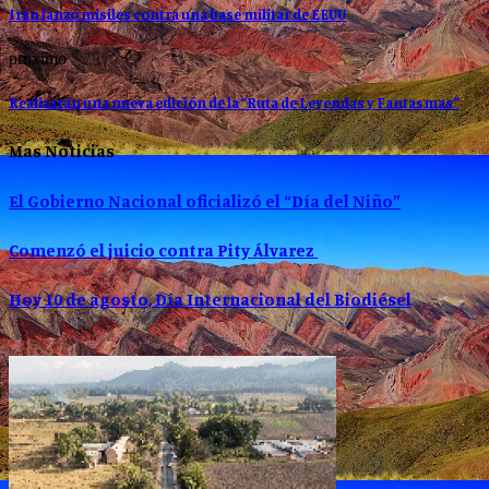
Irán lanzó misiles contra una base militar de EEUU
proximo
Realizarán una nueva edición de la “Ruta de Leyendas y Fantasmas”
Mas Noticias
El Gobierno Nacional oficializó el “Día del Niño”
Comenzó el juicio contra Pity Álvarez
Hoy 10 de agosto, Día Internacional del Biodiésel