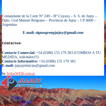
Comandante de la Corte Nº 249 – Bº Cuyaya – S. S. de Jujuy –
Dpto. Gral Manuel Belgrano – Provincia de Jujuy – CP 4600 –
Argentina
E-mail: signosgroupjujuy@gmail.com
Contactos:
Contacto Comercial:
+54 (0388) 155 179 383 (COMBOS A TU
MEDIDA, solicitalos!!!)
Contacto Informativo:
+54 (0388) 155 179 383
E-mail:
jujuyprimicias@gmail.com
by
SeñorWEB.com.ar
Facebook
Twitter
Instagram
Email
Noticias
Ciudad
País