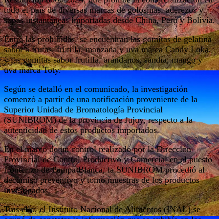
todo el país de diversas marcas de golosinas, aderezos y
sopas instantáneas importadas desde China, Perú y Bolivia.
Entre las prohibidas, se encuentran las gomitas de gelatina
sabor a frutas, frutilla, manzana y uva marca Candy Loka
y las gomitas sabor frutilla, arándanos, sandía, mango y
uva marca Toty.
Según se detalló en el comunicado, la investigación
comenzó a partir de una notificación proveniente de la
Superior Unidad de Bromatología Provincial
(SUNIBROM) de la provincia de Jujuy, respecto a la
autenticidad de estos productos importados.
En el marco de un control realizado por la Dirección
Provincial de Control Productivo y Comercial en el puesto
fronterizo de Pampa Blanca, la SUNIBROM procedió al
decomiso preventivo y tomó muestras de los productos
investigados.
Tras ello, el Instituto Nacional de Alimentos (INAL) se