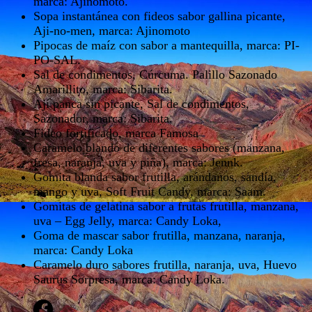
marca: Ajinomoto.
Sopa instantánea con fideos sabor gallina picante,
Aji-no-men, marca: Ajinomoto
Pipocas de maíz con sabor a mantequilla, marca: PI-
PO-SAL.
Sal de condimentos, Cúrcuma. Palillo Sazonado
Amarillito, marca: Sibarita.
Ají panca sin picante, Sal de condimentos,
Sazonador, marca: Sibarita.
Fideo fortificado, marca Famosa
Caramelo blando de diferentes sabores (manzana,
fresa, naranja, uva y piña), marca: Jennk.
Gomita blanda sabor frutilla, arándanos, sandía,
mango y uva, Soft Fruit Candy, marca: Saam.
Gomitas de gelatina sabor a frutas frutilla, manzana,
uva – Egg Jelly, marca: Candy Loka,
Goma de mascar sabor frutilla, manzana, naranja,
marca: Candy Loka
Caramelo duro sabores frutilla, naranja, uva, Huevo
Saurus Sorpresa, marca: Candy Loka.