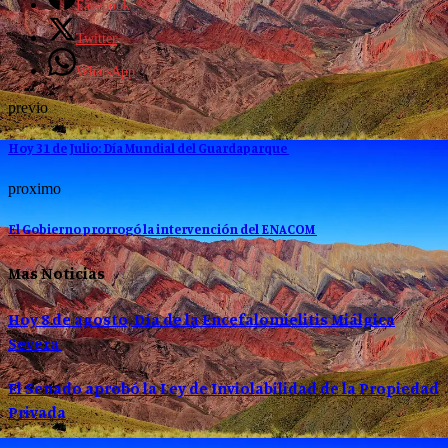
Facebook
Twitter
WhatsApp
previo
Hoy 31 de Julio: Día Mundial del Guardaparque
proximo
El Gobierno prorrogó la intervención del ENACOM
Mas Noticias
Hoy 8 de agosto, Día de la Encefalomielitis Miálgica
Severa
El Senado aprobó la Ley de Inviolabilidad de la Propiedad
Privada