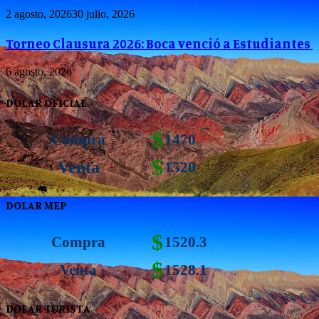
2 agosto, 2026
30 julio, 2026
Torneo Clausura 2026: Boca venció a Estudiantes
6 agosto, 2026
DOLAR OFICIAL
$
Compra
1470
$
Venta
1520
DOLAR MEP
$
Compra
1520.3
$
Venta
1528.1
DOLAR TURISTA