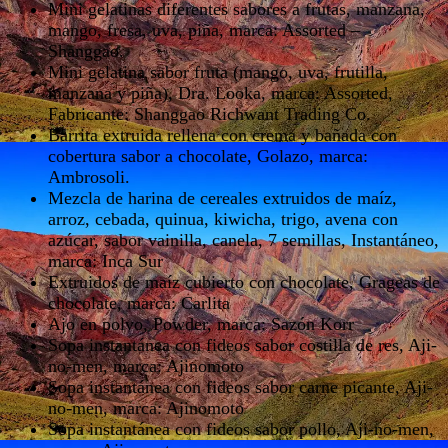
Mini gelatinas diferentes sabores a frutas, manzana,
mango, fresa, uva, piña, marca: Assorted –
Shanggao.
Mini gelatina sabor fruta (mango, uva, frutilla,
manzana y piña), Dra. Looka, marca: Assorted,
Fabricante: Shanggao Richwant Trading Co.
Barrita extruida rellena con crema y bañada con
cobertura sabor a chocolate, Golazo, marca:
Ambrosoli.
Mezcla de harina de cereales extruidos de maíz,
arroz, cebada, quinua, kiwicha, trigo, avena con
azúcar, sabor vainilla, canela, 7 semillas, Instantáneo,
marca: Inca Sur
Extruidos de maíz cubierto con chocolate, Grageas de
chocolate, marca: Carlita
Ajo en polvo, Powder, marca: Sazón Korr
Sopa instantánea con fideos sabor costilla de res, Aji-
no-men, marca: Ajinomoto
Sopa instantánea con fideos sabor carne picante, Aji-
no-men, marca: Ajinomoto
Sopa instantánea con fideos sabor pollo, Aji-no-men,