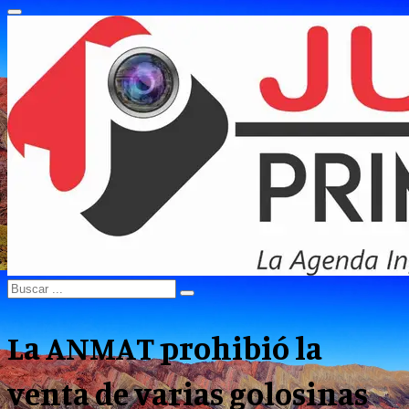
Primary
Menu
Search
Search
for:
La ANMAT prohibió la
venta de varias golosinas