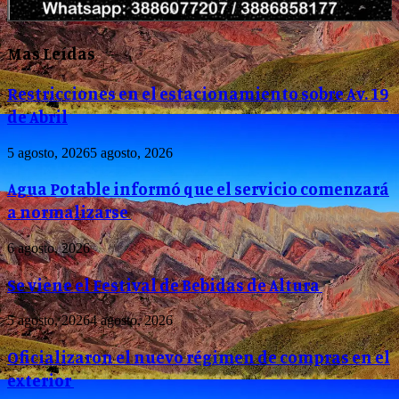
Mas Leídas
Restricciones en el estacionamiento sobre Av. 19
de Abril
5 agosto, 2026
5 agosto, 2026
Agua Potable informó que el servicio comenzará
a normalizarse
6 agosto, 2026
Se viene el Festival de Bebidas de Altura
5 agosto, 2026
4 agosto, 2026
Oficializaron el nuevo régimen de compras en el
exterior