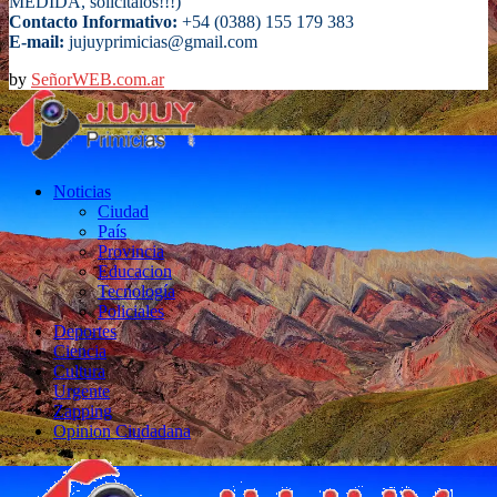
MEDIDA, solicitalos!!!)
Contacto Informativo:
+54 (0388) 155 179 383
E-mail:
jujuyprimicias@gmail.com
by
SeñorWEB.com.ar
Facebook
Twitter
Instagram
Email
Noticias
Ciudad
País
Provincia
Educacion
Tecnología
Policiales
Deportes
Ciencia
Cultura
Urgente
Zapping
Opinion Ciudadana