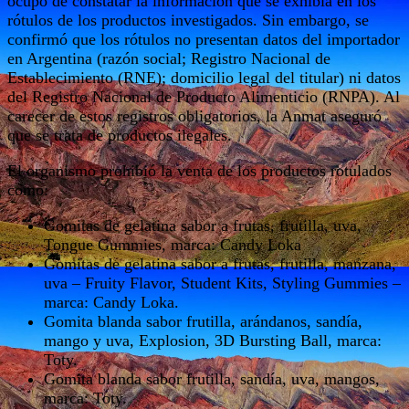
ocupó de constatar la información que se exhibía en los
rótulos de los productos investigados. Sin embargo, se
confirmó que los rótulos no presentan datos del importador
en Argentina (razón social; Registro Nacional de
Establecimiento (RNE); domicilio legal del titular) ni datos
del Registro Nacional de Producto Alimenticio (RNPA). Al
carecer de estos registros obligatorios, la Anmat aseguró
que se trata de productos ilegales.
El organismo prohibió la venta de los productos rotulados
como:
Gomitas de gelatina sabor a frutas, frutilla, uva,
Tongue Gummies, marca: Candy Loka
Gomitas de gelatina sabor a frutas, frutilla, manzana,
uva – Fruity Flavor, Student Kits, Styling Gummies –
marca: Candy Loka.
Gomita blanda sabor frutilla, arándanos, sandía,
mango y uva, Explosion, 3D Bursting Ball, marca:
Toty.
Gomita blanda sabor frutilla, sandía, uva, mangos,
marca: Toty.