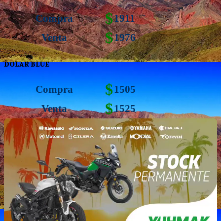
$
Compra
1911
$
Venta
1976
DOLAR BLUE
$
Compra
1505
$
Venta
1525