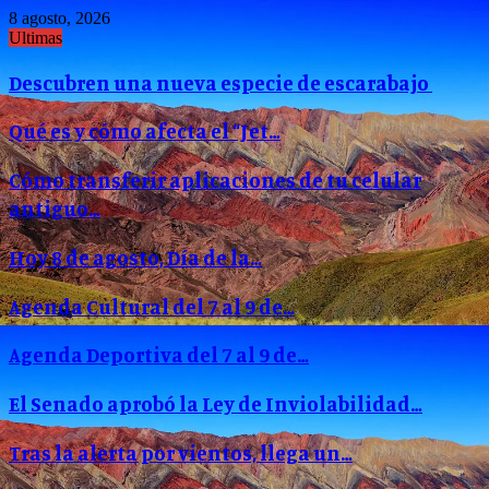
8 agosto, 2026
Ultimas
Descubren una nueva especie de escarabajo
Qué es y cómo afecta el “Jet…
Cómo transferir aplicaciones de tu celular
antiguo…
Hoy 8 de agosto, Día de la…
Agenda Cultural del 7 al 9 de…
Agenda Deportiva del 7 al 9 de…
El Senado aprobó la Ley de Inviolabilidad…
Tras la alerta por vientos, llega un…