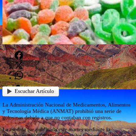
Facebook
Twitter
WhatsApp
Escuchar Artículo
La Administración Nacional de Medicamentos, Alimentos
y Tecnología Médica (ANMAT) prohibió una serie de
golosinas debido a que no contaban con registros.
La medida fue publicada este martes mediante la
Resolución 6806/2024, que prohíbe la comercialización en