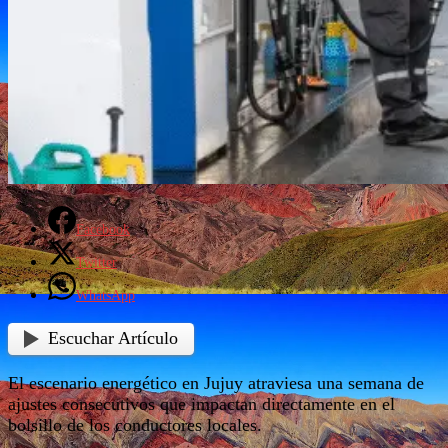
Facebook
Twitter
WhatsApp
Escuchar Artículo
El escenario energético en Jujuy atraviesa una semana de
ajustes consecutivos que impactan directamente en el
bolsillo de los conductores locales.