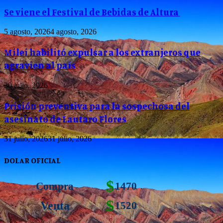
Se viene el Festival de Bebidas de Altura
5 agosto, 2026
4 agosto, 2026
Milei habilitó expulsar a los extranjeros que
agravien al país
30 julio, 2026
Prisión preventiva para la sospechosa del
asesinato de Lautaro Flores
31 julio, 2026
31 julio, 2026
DOLAR OFICIAL
$
Compra
1470
$
Venta
1520