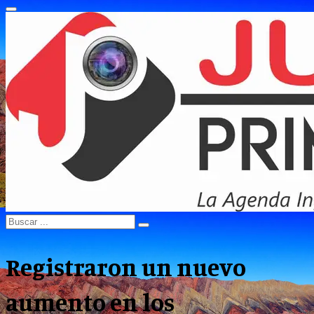
Primary
Menu
Search
Search
for:
Registraron un nuevo
aumento en los