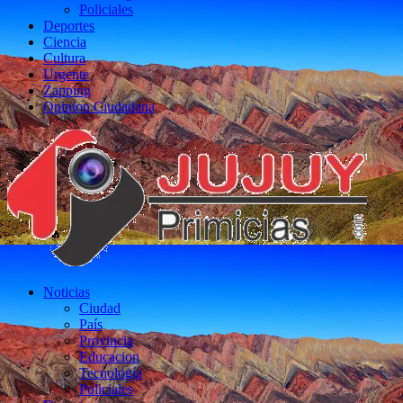
Policiales
Deportes
Ciencia
Cultura
Urgente
Zapping
Opinion Ciudadana
Noticias
Ciudad
País
Provincia
Educacion
Tecnología
Policiales