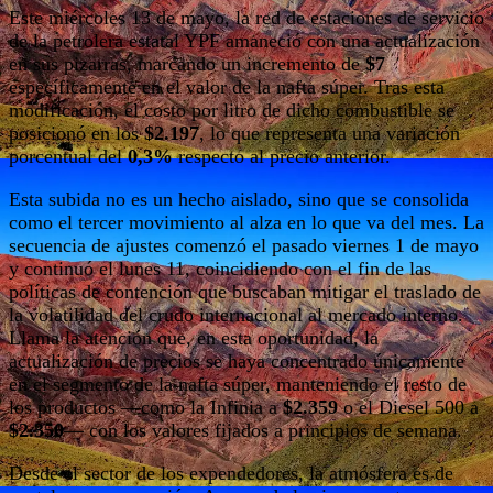
Este miércoles 13 de mayo, la red de estaciones de servicio
de la petrolera estatal YPF amaneció con una actualización
en sus pizarras, marcando un incremento de
$7
específicamente en el valor de la nafta súper. Tras esta
modificación, el costo por litro de dicho combustible se
posicionó en los
$2.197
, lo que representa una variación
porcentual del
0,3%
respecto al precio anterior.
Esta subida no es un hecho aislado, sino que se consolida
como el tercer movimiento al alza en lo que va del mes. La
secuencia de ajustes comenzó el pasado viernes 1 de mayo
y continuó el lunes 11, coincidiendo con el fin de las
políticas de contención que buscaban mitigar el traslado de
la volatilidad del crudo internacional al mercado interno.
Llama la atención que, en esta oportunidad, la
actualización de precios se haya concentrado únicamente
en el segmento de la nafta súper, manteniendo el resto de
los productos —como la Infinia a
$2.359
o el Diesel 500 a
$2.350
— con los valores fijados a principios de semana.
Desde el sector de los expendedores, la atmósfera es de