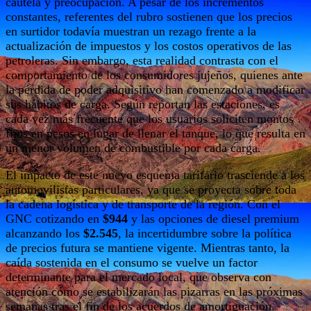
cautela y preocupación. A pesar de los incrementos
constantes, referentes del rubro sostienen que los precios
en surtidor todavía muestran un rezago frente a la
actualización de impuestos y los costos operativos de las
petroleras. Sin embargo, esta realidad contrasta con el
comportamiento de los consumidores jujeños, quienes ante
la pérdida de poder adquisitivo han comenzado a modificar
sus hábitos de carga. Según reportan las estaciones, es
cada vez más frecuente que los usuarios soliciten montos
fijos en pesos en lugar de llenar el tanque, lo que resulta en
un menor volumen de combustible por cada carga.
El impacto de este nuevo esquema tarifario trasciende a los
automovilistas particulares, ya que se proyecta sobre toda
la cadena logística y de transporte de la región. Con el
GNC cotizando en
$944
y las opciones de diesel premium
alcanzando los
$2.545
, la incertidumbre sobre la política
de precios futura se mantiene vigente. Mientras tanto, la
caída sostenida en el consumo se vuelve un factor
determinante para el mercado local, que observa con
atención cómo se estabilizarán las pizarras en las próximas
semanas tras el fin de los acuerdos de amortiguación.