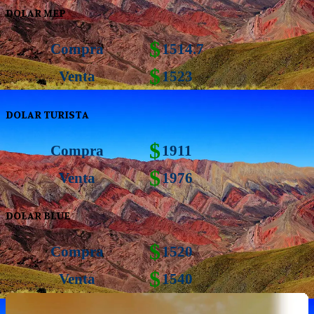
DOLAR MEP
$
Compra
1514.7
$
Venta
1523
DOLAR TURISTA
$
Compra
1911
$
Venta
1976
DOLAR BLUE
$
Compra
1520
$
Venta
1540