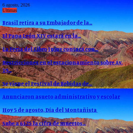
6 agosto, 2026
Ultimas
Brasil retira a su Embajador de la…
El Papa León XIV estará en la…
La Feria del Libro Jujuy contará con…
Restricciones en el estacionamiento sobre Av.
19…
Se viene el Festival de Bebidas de…
Anunciaron asueto administrativo y escolar
Hoy 5 de agosto, Día del Montañista
Sube a 6125 la cifra de muertos…