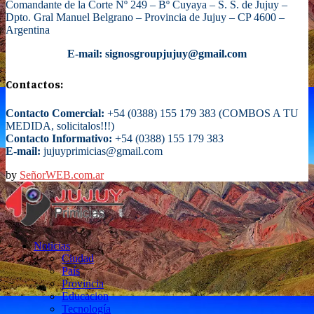
Comandante de la Corte Nº 249 – Bº Cuyaya – S. S. de Jujuy –
Dpto. Gral Manuel Belgrano – Provincia de Jujuy – CP 4600 –
Argentina
E-mail: signosgroupjujuy@gmail.com
Contactos:
Contacto Comercial:
+54 (0388) 155 179 383 (COMBOS A TU
MEDIDA, solicitalos!!!)
Contacto Informativo:
+54 (0388) 155 179 383
E-mail:
jujuyprimicias@gmail.com
by
SeñorWEB.com.ar
Facebook
Twitter
Instagram
Email
Noticias
Ciudad
País
Provincia
Educacion
Tecnología