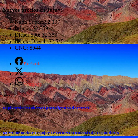
Nuevos precios en Jujuy:
Nafta Súper: $2.197
Infinia: $2.359
Diesel 500: $2.350
Infinia Diesel: $2.545
GNC: $944
Facebook
Twitter
WhatsApp
previo
Duplicarán los abonos para algunos docentes
proximo
Narcomenudeo: En Jujuy se secuestraron más de 12.000 dosis