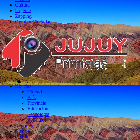
Cultura
Urgente
Zapping
Opinion Ciudadana
Noticias
Ciudad
País
Provincia
Educacion
Tecnología
Policiales
Deportes
Ciencia
Cultura