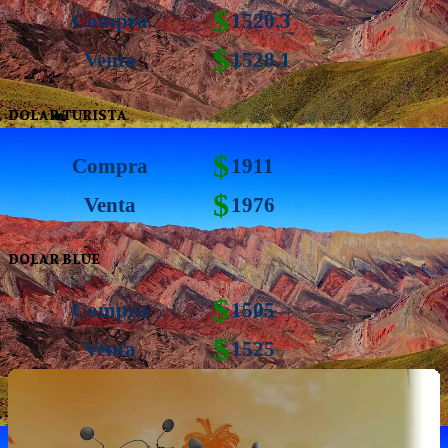
$
Compra
1520.3
$
Venta
1528.1
DOLAR TURISTA
$
Compra
1911
$
Venta
1976
DOLAR BLUE
$
Compra
1505
$
Venta
1525