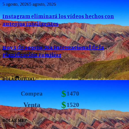
5 agosto, 2026
5 agosto, 2026
Instagram eliminará los vídeos hechos con
anteojos inteligentes
1 agosto, 2026
29 julio, 2026
Hoy 3 de agosto, Día Internacional de la
Planificación Familiar
3 agosto, 2026
31 julio, 2026
DOLAR OFICIAL
$
Compra
1470
$
Venta
1520
DOLAR MEP