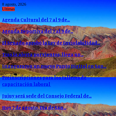
8 agosto, 2026
Ultimas
Agenda Cultural del 7 al 9 de…
Agenda Deportiva del 7 al 9 de…
El Senado aprobó la Ley de Inviolabilidad…
Tras la alerta por vientos, llega un…
Inauguraron un nuevo Punto Digital en San…
Preinscripciones para los talleres de
capacitación laboral
Jujuy será sede del Consejo Federal de…
Hoy 7 de agosto, Día de San…