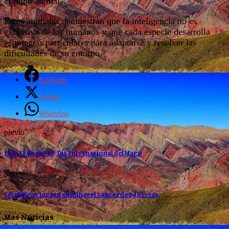
el reino animal.
Estos animales demuestran que la inteligencia no es
exclusiva de los humanos y que cada especie desarrolla
estrategias particulares para adaptarse y resolver las
dificultades de su entorno.
Facebook
Twitter
WhatsApp
previo
Hoy 31 de enero, Día Internacional del Mago
proximo
Científicos logran eliminar el cáncer de páncreas
Mas Noticias