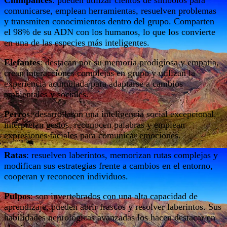
comunicarse, emplean herramientas, resuelven problemas
y transmiten conocimientos dentro del grupo. Comparten
el 98% de su ADN con los humanos, lo que los convierte
en una de las especies más inteligentes.
Elefantes
: destacan por su memoria prodigiosa y empatía,
crean interacciones complejas en grupo y utilizan la
experiencia acumulada para adaptarse a cambios
ambientales y sociales.
Perros
: desarrollaron una inteligencia social excepcional,
interpretan gestos, reconocen palabras y emplean
expresiones faciales para comunicar emociones.
Ratas
: resuelven laberintos, memorizan rutas complejas y
modifican sus estrategias frente a cambios en el entorno,
cooperan y reconocen individuos.
Pulpos
: son invertebrados con una alta capacidad de
aprendizaje, pueden abrir frascos y resolver laberintos. Sus
habilidades neurológicas avanzadas los hacen destacar en