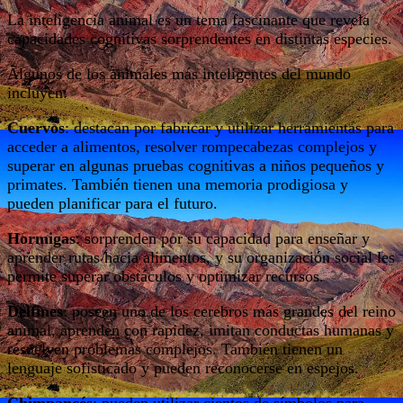
La inteligencia animal es un tema fascinante que revela
capacidades cognitivas sorprendentes en distintas especies.
Algunos de los animales más inteligentes del mundo
incluyen:
Cuervos
: destacan por fabricar y utilizar herramientas para
acceder a alimentos, resolver rompecabezas complejos y
superar en algunas pruebas cognitivas a niños pequeños y
primates. También tienen una memoria prodigiosa y
pueden planificar para el futuro.
Hormigas
: sorprenden por su capacidad para enseñar y
aprender rutas hacia alimentos, y su organización social les
permite superar obstáculos y optimizar recursos.
Delfines
: poseen uno de los cerebros más grandes del reino
animal, aprenden con rapidez, imitan conductas humanas y
resuelven problemas complejos. También tienen un
lenguaje sofisticado y pueden reconocerse en espejos.
Chimpancés
: pueden utilizar cientos de símbolos para