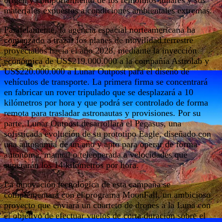
materiales expuestos a condiciones ambientales extremas.
Paralelamente, la agencia espacial norteamericana ha
comenzado a trazar los planes de movilidad terrestre
proyectados hacia el año 2028, mediante la inyección
económica de US$219.000.000 a la compañía Astrolab y
US$220.000.000 a Lunar Outpost para el diseño de
vehículos de transporte. La primera firma se concentrará
en fabricar un rover tripulado que se desplazará a 10
kilómetros por hora y que podrá ser controlado de forma
remota para trasladar astronautas y provisiones. Por su
parte, Lunar Outpost desarrollará el Pegasus, una
sofisticada evolución de su prototipo Eagle, diseñado con
una autonomía de un año y apto para operar de forma
autónoma, manual o teleoperada a velocidades que
superarán los 14 kilómetros por hora.
La innovación tecnológica de esta campaña se
complementará con el programa MoonFall, un ambicioso
proyecto que enviará un cuarteto de drones a la Luna con
el objetivo de efectuar vuelos de corta duración sobre el