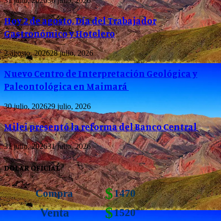
31 julio, 2026
30 julio, 2026
Hoy 2 de agosto, Día del Trabajador
Gastronómico y Hotelero
2 agosto, 2026
28 julio, 2026
Nuevo Centro de Interpretación Geológica y
Paleontológica en Maimará
30 julio, 2026
29 julio, 2026
Milei presentó la reforma del Banco Central
31 julio, 2026
31 julio, 2026
DOLAR OFICIAL
$
Compra
1470
$
Venta
1520