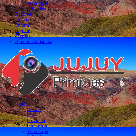
Tecnología
Policiales
Deportes
Ciencia
Cultura
Urgente
Zapping
Opinion Ciudadana
Noticias
Ciudad
País
Provincia
Educacion
Tecnología