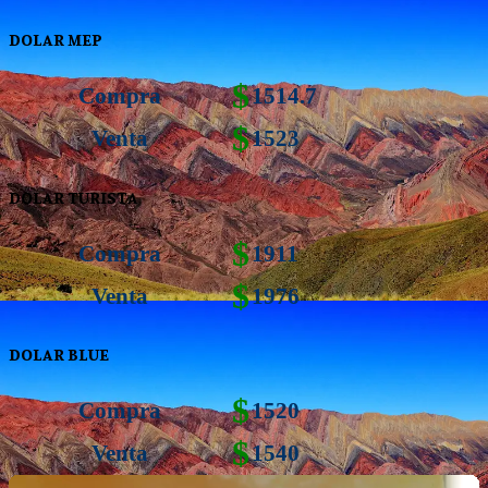
DOLAR MEP
$
Compra
1514.7
$
Venta
1523
DOLAR TURISTA
$
Compra
1911
$
Venta
1976
DOLAR BLUE
$
Compra
1520
$
Venta
1540