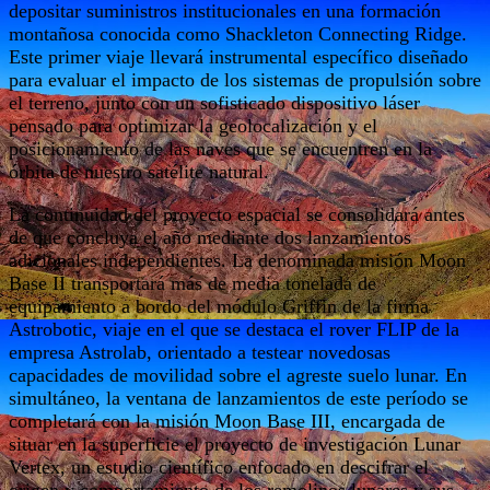
depositar suministros institucionales en una formación
montañosa conocida como Shackleton Connecting Ridge.
Este primer viaje llevará instrumental específico diseñado
para evaluar el impacto de los sistemas de propulsión sobre
el terreno, junto con un sofisticado dispositivo láser
pensado para optimizar la geolocalización y el
posicionamiento de las naves que se encuentren en la
órbita de nuestro satélite natural.
La continuidad del proyecto espacial se consolidará antes
de que concluya el año mediante dos lanzamientos
adicionales independientes. La denominada misión Moon
Base II transportará más de media tonelada de
equipamiento a bordo del módulo Griffin de la firma
Astrobotic, viaje en el que se destaca el rover FLIP de la
empresa Astrolab, orientado a testear novedosas
capacidades de movilidad sobre el agreste suelo lunar. En
simultáneo, la ventana de lanzamientos de este período se
completará con la misión Moon Base III, encargada de
situar en la superficie el proyecto de investigación Lunar
Vertex, un estudio científico enfocado en descifrar el
origen y comportamiento de los remolinos lunares y sus