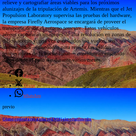
relieve y cartografiar áreas viables para los próximos
alunizajes de la tripulación de Artemis. Mientras que el Jet
Propulsion Laboratory supervisa las pruebas del hardware,
la empresa Firefly Aerospace se encargará de proveer el
transporte desde el entorno terrestre. Estos vehículos
aéreos capturarán imágenes de alta resolución en zonas de
difícil acceso y, una vez concluidos sus vuelos, sus
instrumentos —diseñados para resistir las gélidas
temperaturas de la noche lunar— continuarán enviando
datos desde el polo sur durante varios meses.
Facebook
Twitter
WhatsApp
previo
Cómo conectarse a una red WiFi sin contraseña
proximo