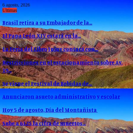
6 agosto, 2026
Ultimas
Brasil retira a su Embajador de la…
El Papa León XIV estará en la…
La Feria del Libro Jujuy contará con…
Restricciones en el estacionamiento sobre Av.
19…
Se viene el Festival de Bebidas de…
Anunciaron asueto administrativo y escolar
Hoy 5 de agosto, Día del Montañista
Sube a 6125 la cifra de muertos…