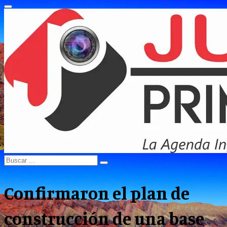
Primary
Menu
Search
Search
for:
Confirmaron el plan de
construcción de una base