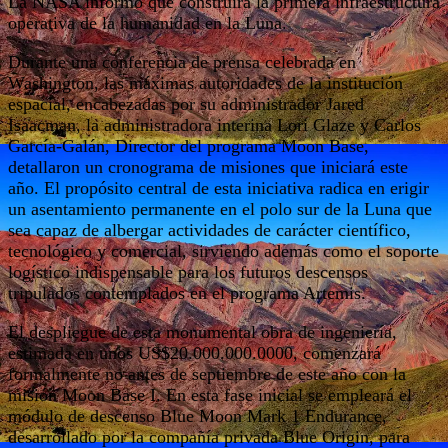
La NASA informó que construirá la primera infraestructura
operativa de la humanidad en la Luna.
Durante una conferencia de prensa celebrada en
Washington, las máximas autoridades de la institución
espacial, encabezadas por su administrador Jared
Isaacman, la administradora interina Lori Glaze y Carlos
García-Galán, Director del programa Moon Base,
detallaron un cronograma de misiones que iniciará este
año. El propósito central de esta iniciativa radica en erigir
un asentamiento permanente en el polo sur de la Luna que
sea capaz de albergar actividades de carácter científico,
tecnológico y comercial, sirviendo además como el soporte
logístico indispensable para los futuros descensos
tripulados contemplados en el programa Artemis.
El despliegue de esta monumental obra de ingeniería,
estimada en unos US$20.000.000.0000, comenzará
formalmente no antes de septiembre de este año con la
misión Moon Base I. En esta fase inicial se empleará el
módulo de descenso Blue Moon Mark 1 Endurance,
desarrollado por la compañía privada Blue Origin, para