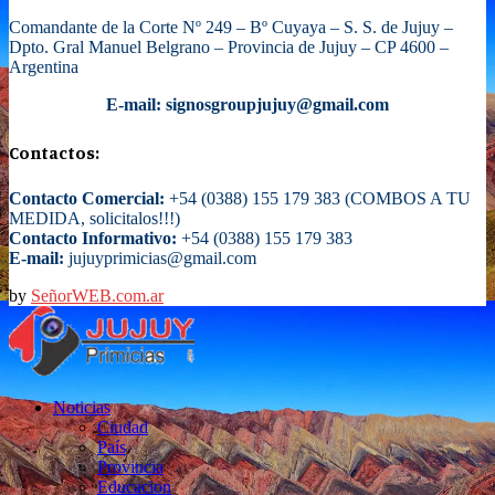
Comandante de la Corte Nº 249 – Bº Cuyaya – S. S. de Jujuy –
Dpto. Gral Manuel Belgrano – Provincia de Jujuy – CP 4600 –
Argentina
E-mail: signosgroupjujuy@gmail.com
Contactos:
Contacto Comercial:
+54 (0388) 155 179 383 (COMBOS A TU
MEDIDA, solicitalos!!!)
Contacto Informativo:
+54 (0388) 155 179 383
E-mail:
jujuyprimicias@gmail.com
by
SeñorWEB.com.ar
Facebook
Twitter
Instagram
Email
Noticias
Ciudad
País
Provincia
Educacion