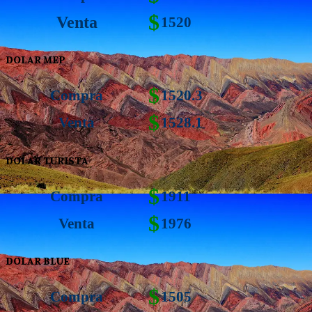
$
Venta
1520
DOLAR MEP
$
Compra
1520.3
$
Venta
1528.1
DOLAR TURISTA
$
Compra
1911
$
Venta
1976
DOLAR BLUE
$
Compra
1505