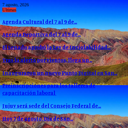
7 agosto, 2026
Ultimas
Agenda Cultural del 7 al 9 de…
Agenda Deportiva del 7 al 9 de…
El Senado aprobó la Ley de Inviolabilidad…
Tras la alerta por vientos, llega un…
Inauguraron un nuevo Punto Digital en San…
Preinscripciones para los talleres de
capacitación laboral
Jujuy será sede del Consejo Federal de…
Hoy 7 de agosto, Día de San…