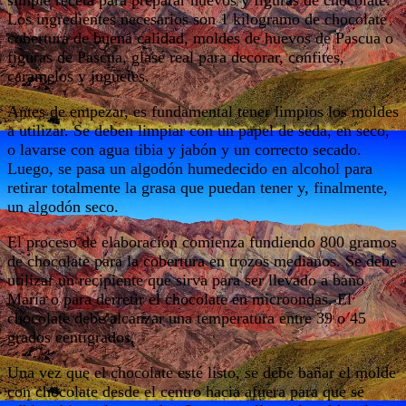
Los ingredientes necesarios son 1 kilogramo de chocolate
cobertura de buena calidad, moldes de huevos de Pascua o
figuras de Pascua, glasé real para decorar, confites,
caramelos y juguetes.
Antes de empezar, es fundamental tener limpios los moldes
a utilizar. Se deben limpiar con un papel de seda, en seco,
o lavarse con agua tibia y jabón y un correcto secado.
Luego, se pasa un algodón humedecido en alcohol para
retirar totalmente la grasa que puedan tener y, finalmente,
un algodón seco.
El proceso de elaboración comienza fundiendo 800 gramos
de chocolate para la cobertura en trozos medianos. Se debe
utilizar un recipiente que sirva para ser llevado a baño
María o para derretir el chocolate en microondas. El
chocolate debe alcanzar una temperatura entre 39 o 45
grados centígrados.
Una vez que el chocolate esté listo, se debe bañar el molde
con chocolate desde el centro hacia afuera para que se