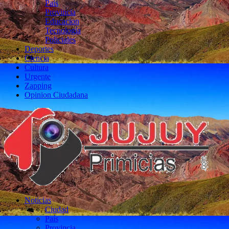
País
Provincia
Educacion
Tecnología
Policiales
Deportes
Ciencia
Cultura
Urgente
Zapping
Opinion Ciudadana
Noticias
Ciudad
País
Provincia