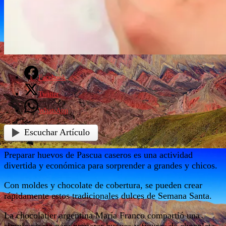
Facebook
Twitter
WhatsApp
Escuchar Artículo
Preparar huevos de Pascua caseros es una actividad
divertida y económica para sorprender a grandes y chicos.
Con moldes y chocolate de cobertura, se pueden crear
rápidamente estos tradicionales dulces de Semana Santa.
La chocolatier argentina María Franco compartió una
simple receta para preparar huevos y figuras de chocolate.