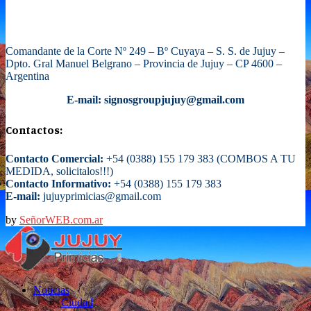
Comandante de la Corte Nº 249 – Bº Cuyaya – S. S. de Jujuy –
Dpto. Gral Manuel Belgrano – Provincia de Jujuy – CP 4600 –
Argentina
E-mail: signosgroupjujuy@gmail.com
Contactos:
Contacto Comercial:
+54 (0388) 155 179 383 (COMBOS A TU
MEDIDA, solicitalos!!!)
Contacto Informativo:
+54 (0388) 155 179 383
E-mail:
jujuyprimicias@gmail.com
by
SeñorWEB.com.ar
Facebook
Twitter
Instagram
Email
Noticias
Ciudad