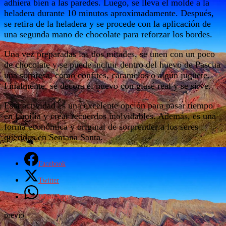
adhiera bien a las paredes. Luego, se lleva el molde a la
heladera durante 10 minutos aproximadamente. Después,
se retira de la heladera y se procede con la aplicación de
una segunda mano de chocolate para reforzar los bordes.
Una vez preparadas las dos mitades, se unen con un poco
de chocolate y se puede incluir dentro del huevo de Pascua
una sorpresa, como confites, caramelos o algún juguete.
Finalmente, se decora el huevo con glasé real y se sirve.
Esta actividad es una excelente opción para pasar tiempo
en familia y crear recuerdos inolvidables. Además, es una
forma económica y original de sorprender a los seres
queridos en Semana Santa.
Facebook
Twitter
WhatsApp
previo