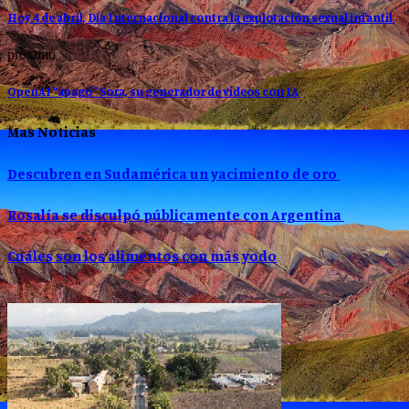
Hoy 4 de abril, Día Internacional contra la explotación sexual infantil
proximo
OpenAI “apagó” Sora, su generador de videos con IA
Mas Noticias
Descubren en Sudamérica un yacimiento de oro
Rosalía se disculpó públicamente con Argentina
Cuáles son los alimentos con más yodo