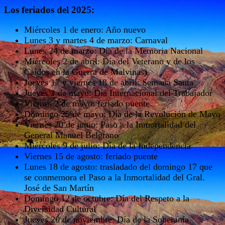
Los feriados del 2025:
Miércoles 1 de enero: Año nuevo
Lunes 3 y martes 4 de marzo: Carnaval
Lunes 24 de marzo: Día de la Memoria Nacional
Miércoles 2 de abril: Día del Veterano y de los
Caídos en la Guerra de Malvinas)
Jueves 17 y viernes 18 de abril: Semana Santa
Jueves 1 de mayo: Día Internacional del Trabajador
Viernes 2 de mayo: feriado puente
Domingo 25 de mayo: Día de la Revolución de Mayo
Viernes 20 de junio: Paso a la Inmortalidad del
General Manuel Belgrano
Miércoles 9 de julio: Día de la Independencia
Viernes 15 de agosto: feriado puente
Lunes 18 de agosto: trasladado del domingo 17 que
se conmemora el Paso a la Inmortalidad del Gral.
José de San Martín
Domingo 12 de octubre: Día del Respeto a la
Diversidad Cultural
Jueves 20 de noviembre: Día de la Soberanía