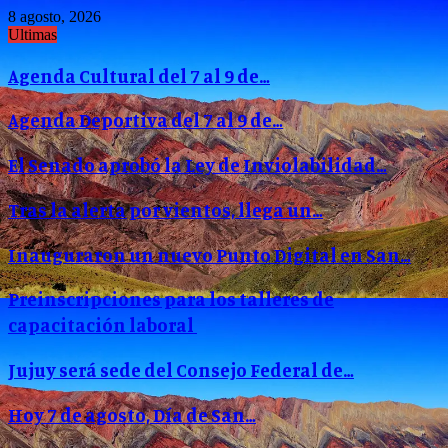
8 agosto, 2026
Ultimas
Agenda Cultural del 7 al 9 de…
Agenda Deportiva del 7 al 9 de…
El Senado aprobó la Ley de Inviolabilidad…
Tras la alerta por vientos, llega un…
Inauguraron un nuevo Punto Digital en San…
Preinscripciones para los talleres de
capacitación laboral
Jujuy será sede del Consejo Federal de…
Hoy 7 de agosto, Día de San…