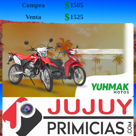
$
Compra
1505
$
Venta
1525