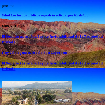
proximo
Salud: Los turnos médicos se podrán solicitar por WhatsApp
Mas Noticias
El Senado aprobó la Ley de Inviolabilidad de la Propiedad
Privada
Hoy 7 de agosto, Día de San Cayetano
El Senado tratará la Ley de Inviolabilidad de la Propiedad
Privada