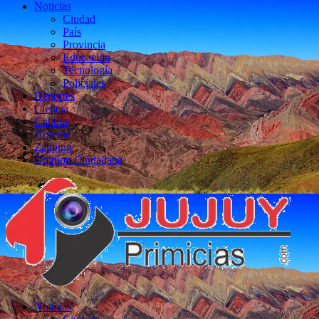
Noticias
Ciudad
País
Provincia
Educacion
Tecnología
Policiales
Deportes
Ciencia
Cultura
Urgente
Zapping
Opinion Ciudadana
Noticias