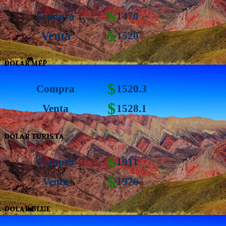
$
Compra
1470
$
Venta
1520
DOLAR MEP
$
Compra
1520.3
$
Venta
1528.1
DOLAR TURISTA
$
Compra
1911
$
Venta
1976
DOLAR BLUE