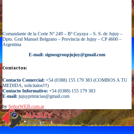
Comandante de la Corte Nº 249 – Bº Cuyaya – S. S. de Jujuy –
Dpto. Gral Manuel Belgrano – Provincia de Jujuy – CP 4600 –
Argentina
E-mail: signosgroupjujuy@gmail.com
Contactos:
Contacto Comercial:
+54 (0388) 155 179 383 (COMBOS A TU
MEDIDA, solicitalos!!!)
Contacto Informativo:
+54 (0388) 155 179 383
E-mail:
jujuyprimicias@gmail.com
by
SeñorWEB.com.ar
Facebook
Twitter
Instagram
Email