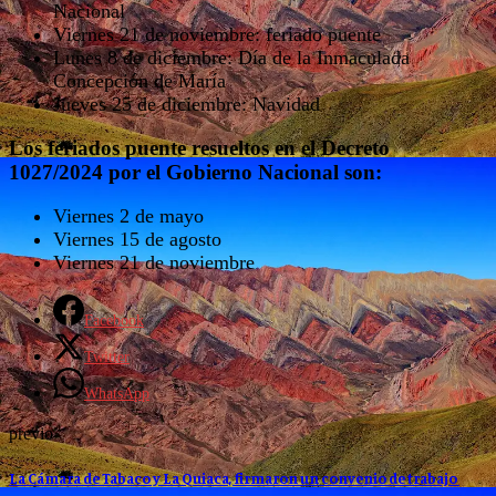
Nacional
Viernes 21 de noviembre: feriado puente
Lunes 8 de diciembre: Día de la Inmaculada
Concepción de María
Jueves 25 de diciembre: Navidad
Los feriados puente resueltos en el Decreto
1027/2024 por el Gobierno Nacional son:
Viernes 2 de mayo
Viernes 15 de agosto
Viernes 21 de noviembre
Facebook
Twitter
WhatsApp
previo
La Cámara de Tabaco y La Quiaca, firmaron un convenio de trabajo