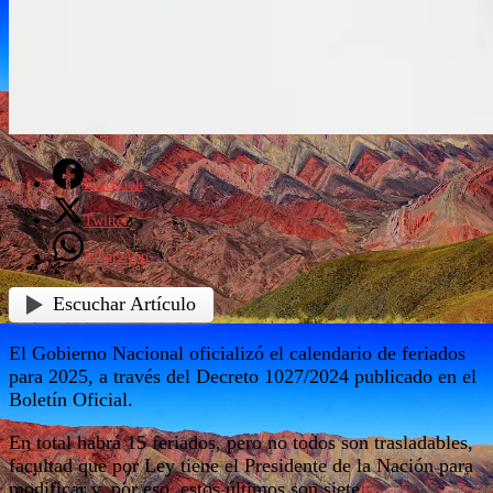
Facebook
Twitter
WhatsApp
Escuchar Artículo
El Gobierno Nacional oficializó el calendario de feriados
para 2025, a través del Decreto 1027/2024 publicado en el
Boletín Oficial.
En total habrá 15 feriados, pero no todos son trasladables,
facultad que por Ley tiene el Presidente de la Nación para
modificar y, por eso, estos últimos son siete.