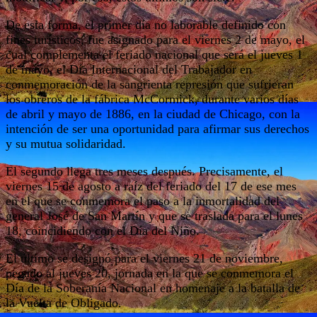
De esta forma, el primer día no laborable definido con
fines turísticos, fue asignado para el viernes 2 de mayo, el
cual complementa el feriado nacional que será el jueves 1
de mayo, el Día Internacional del Trabajador en
conmemoración de la sangrienta represión que sufrieran
los obreros de la fábrica McCormick, durante varios días
de abril y mayo de 1886, en la ciudad de Chicago, con la
intención de ser una oportunidad para afirmar sus derechos
y su mutua solidaridad.
El segundo llega tres meses después. Precisamente, el
viernes 15 de agosto a raíz del feriado del 17 de ese mes
en el que se conmemora el paso a la inmortalidad del
general José de San Martín y que se traslada para el lunes
18, coincidiendo con el Día del Niño.
El último se designó para el viernes 21 de noviembre,
pegado al jueves 20, jornada en la que se conmemora el
Día de la Soberanía Nacional en homenaje a la batalla de
la Vuelta de Obligado.