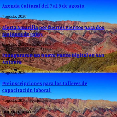
Agenda Cultural del 7 al 9 de agosto
7 agosto, 2026
Alerta Amarilla por fuertes vientos para dos
regiones de Jujuy
6 agosto, 2026
6 agosto, 2026
Inauguraron un nuevo Punto Digital en San
Antonio
7 agosto, 2026
Preinscripciones para los talleres de
capacitación laboral
7 agosto, 2026
6 agosto, 2026
DOLAR OFICIAL